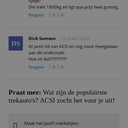
lijstje?
Die trekt 1800kg en ligt qua prijs heel gunstig.
Reageer
0
0
Dick Somsen
25 maart 2024
DS
Al jaren lid van ACSI en nog nooit meegedaan
aan dit onderzoek.
Hoe zit dat??????????
Reageer
0
0
Praat mee:
Wat zijn de populairste
trekauto's? ACSI zocht het voor je uit!
Maak het jezelf makkelijker;