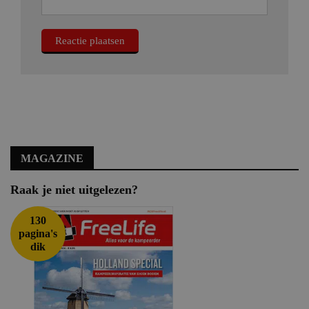
MAGAZINE
Raak je niet uitgelezen?
130
pagina's
dik