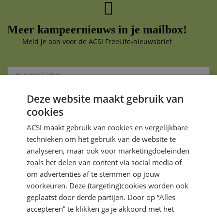
Meer kampeernieuws in je mailbox!
Meld je aan voor de ACSI FreeLife-nieuwsbrief
Deze website maakt gebruik van
Aanmelden
cookies
Je gegevens zijn veilig en worden niet gedeeld met anderen
ACSI maakt gebruik van cookies en vergelijkbare
technieken om het gebruik van de website te
analyseren, maar ook voor marketingdoeleinden
zoals het delen van content via social media of
om advertenties af te stemmen op jouw
voorkeuren. Deze (targeting)cookies worden ook
DIRECT NAAR
geplaatst door derde partijen. Door op “Alles
accepteren” te klikken ga je akkoord met het