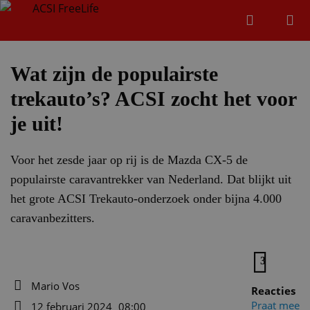
Zoeken
Menu
Zoeken
Wat zijn de populairste
trekauto’s? ACSI zocht het voor
Zoeke
je uit!
Voor het zesde jaar op rij is de Mazda CX-5 de
populairste caravantrekker van Nederland. Dat blijkt uit
het grote ACSI Trekauto-onderzoek onder bijna 4.000
caravanbezitters.
3
Mario Vos
Reacties
Auteur
Praat mee
12 februari 2024
08:00