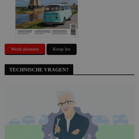
Word abonnee
Koop los
TECHNISCHE VRAGEN?