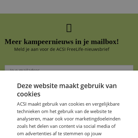
Meer kampeernieuws in je mailbox!
Meld je aan voor de ACSI FreeLife-nieuwsbrief
Deze website maakt gebruik van
Aanmelden
cookies
Je gegevens zijn veilig en worden niet gedeeld met anderen
ACSI maakt gebruik van cookies en vergelijkbare
technieken om het gebruik van de website te
analyseren, maar ook voor marketingdoeleinden
zoals het delen van content via social media of
om advertenties af te stemmen op jouw