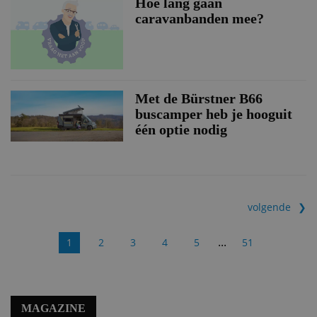
Hoe lang gaan
caravanbanden mee?
Met de Bürstner B66
buscamper heb je hooguit
één optie nodig
volgende
...
1
2
3
4
5
51
MAGAZINE