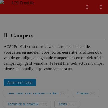
Zoeken
Menu
Zoeken
Campers
Zoeke
ACSI FreeLife test de nieuwste campers en zet alle
voordelen en nadelen voor jou op een rijtje. Profiteer ook
van de grondige, diepgaande camper tests en ontdek of de
camper zijn geld waard is! Je leest hier ook actueel camper
nieuws en handige tips voor camperaars.
Algemeen
(398)
Lees meer over camper merken
(27)
Nieuws
(94)
Techniek & praktijk
(127)
Tests
(150)