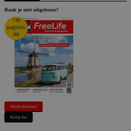
Raak je niet uitgelezen?
130
pagina’s
dik
Word abonnee
Koop los