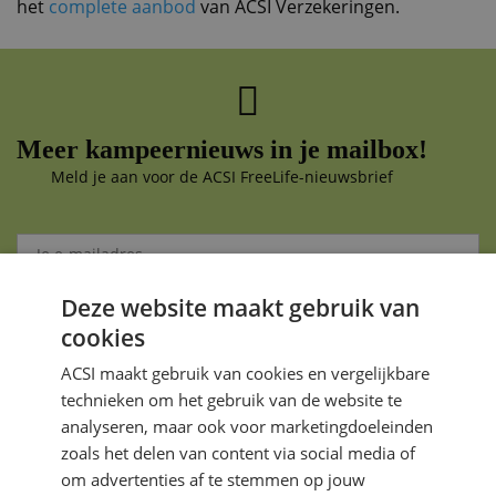
het
complete aanbod
van ACSI Verzekeringen.
Meer kampeernieuws in je mailbox!
Meld je aan voor de ACSI FreeLife-nieuwsbrief
Deze website maakt gebruik van
Aanmelden
cookies
Je gegevens zijn veilig en worden niet gedeeld met anderen
ACSI maakt gebruik van cookies en vergelijkbare
technieken om het gebruik van de website te
analyseren, maar ook voor marketingdoeleinden
zoals het delen van content via social media of
om advertenties af te stemmen op jouw