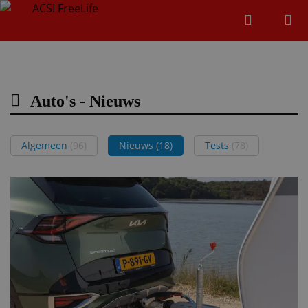
Zoeken
Menu
Zoeken
Auto's - Nieuws
Zoeke
Algemeen
(96)
Nieuws
(18)
Tests
(78)