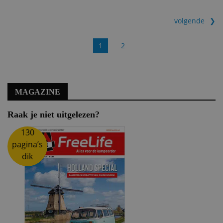
volgende
1
2
MAGAZINE
Raak je niet uitgelezen?
130
pagina’s
dik