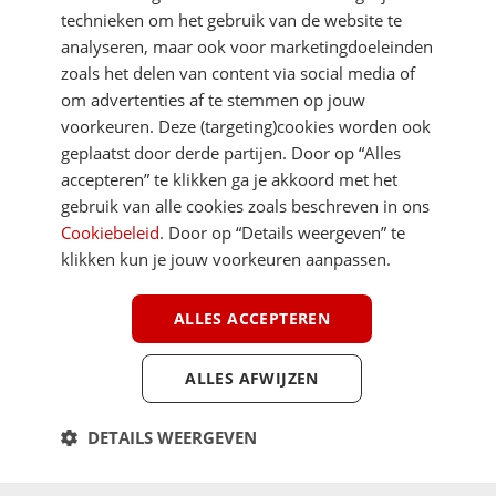
technieken om het gebruik van de website te
analyseren, maar ook voor marketingdoeleinden
zoals het delen van content via social media of
om advertenties af te stemmen op jouw
voorkeuren. Deze (targeting)cookies worden ook
DIRECT NAAR
geplaatst door derde partijen. Door op “Alles
accepteren” te klikken ga je akkoord met het
gebruik van alle cookies zoals beschreven in ons
MEER ACSI FREELIFE
Cookiebeleid
. Door op “Details weergeven” te
klikken kun je jouw voorkeuren aanpassen.
ALGEMEEN
ALLES ACCEPTEREN
ALLES AFWIJZEN
Youtube
Facebook
Terug 
ACSI FreeLife is een uitgave van ACSI FreeLife B.V. © 2026 - Alle rechten
DETAILS WEERGEVEN
voorbehouden