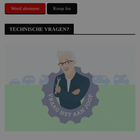
Word abonnee
Koop los
TECHNISCHE VRAGEN?