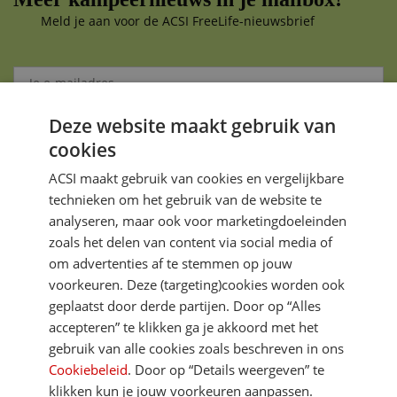
Meld je aan voor de ACSI FreeLife-nieuwsbrief
Deze website maakt gebruik van
Aanmelden
cookies
Je gegevens zijn veilig en worden niet gedeeld met anderen
ACSI maakt gebruik van cookies en vergelijkbare
technieken om het gebruik van de website te
analyseren, maar ook voor marketingdoeleinden
zoals het delen van content via social media of
om advertenties af te stemmen op jouw
voorkeuren. Deze (targeting)cookies worden ook
DIRECT NAAR
geplaatst door derde partijen. Door op “Alles
accepteren” te klikken ga je akkoord met het
gebruik van alle cookies zoals beschreven in ons
MEER ACSI FREELIFE
Cookiebeleid
. Door op “Details weergeven” te
klikken kun je jouw voorkeuren aanpassen.