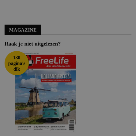
MAGAZINE
Raak je niet uitgelezen?
130
pagina's
dik