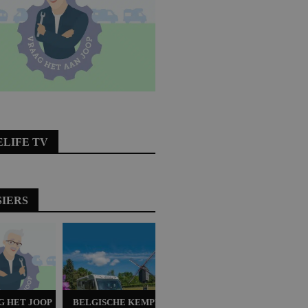
ELIFE TV
SIERS
G HET JOOP
BELGISCHE KEMPEN
ACSI TESTTOUR 2023
WINTE