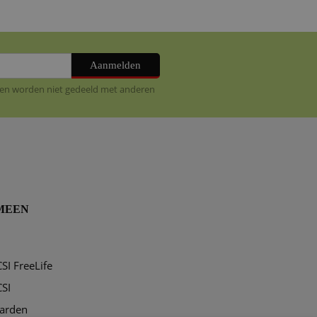
Aanmelden
ig en worden niet gedeeld met anderen
MEEN
n
SI FreeLife
SI
arden