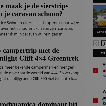
e maak je de sierstrips
n je caravan schoon?
ice Swinnen uit Hasselt is op zoek naar wijze
 over het schoonmaken van zijn caravan.
ACSI 
neer ik mijn caravan wil reinigen in...
Vorige
Vo
 campertrip met de
ME
nlight Cliff 4×4 Greentrek
A
ds meer bekende campermerken mengen
m
 in de onverharde wereld van 4x4. Zo verkoopt
be
ght de olijfgroene Cliff 590 4x4 Greentrek....
W
j
rodynamica dominant bij
k