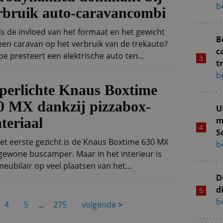
be
rbruik auto-caravancombi
is de invloed van het formaat en het gewicht
B
een caravan op het verbruik van de trekauto?
c
oe presteert een elektrische auto ten...
t
be
perlichte Knaus Boxtime
0 MX dankzij pizzabox-
U
teriaal
m
S
et eerste gezicht is de Knaus Boxtime 630 MX
be
gewone buscamper. Maar in het interieur is
meubilair op veel plaatsen van het...
D
d
be
4
5
...
275
volgende
>