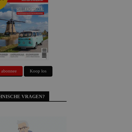
 abonnee
Koop los
HNISCHE VRAGEN?