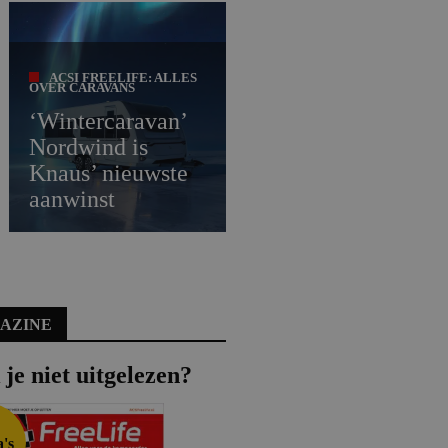
ACSI FREELIFE: ALLES
OVER CARAVANS
‘Wintercaravan’
Nordwind is
Knaus’ nieuwste
aanwinst
AZINE
je niet uitgelezen?
's