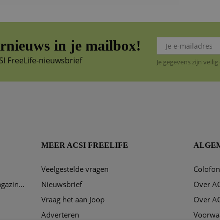
nieuws in je mailbox!
SI FreeLife-nieuwsbrief
Je gegevens zijn veil
MEER ACSI FREELIFE
ALGE
Veelgestelde vragen
Colofo
Hoe kan ik mijn ACSI FreeLife magazine abonnement opzeggen?
Nieuwsbrief
Over AC
Vraag het aan Joop
Over AC
Adverteren
Voorwa