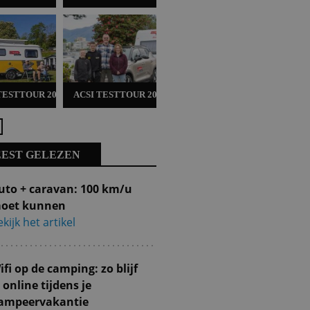
TESTTOUR 2025
ACSI TESTTOUR 2024
ACSI TESTTOUR 2022
BUSCA
lgende
EST GELEZEN
uto + caravan: 100 km/u
oet kunnen
kijk het artikel
ifi op de camping: zo blijf
e online tijdens je
ampeervakantie