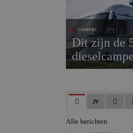
CAMPERS
Dit zijn de 
dieselcampe
Alle berichten
TestTour
ACSI FreeLife: a
Cam
Alle berichten