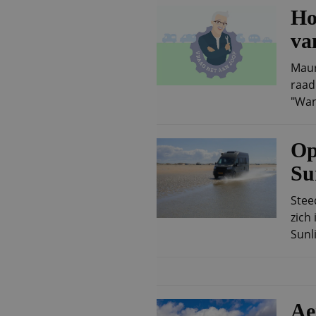
Ho
va
Maur
raad
"Wan
Op
Su
Stee
zich
Sunli
Ae