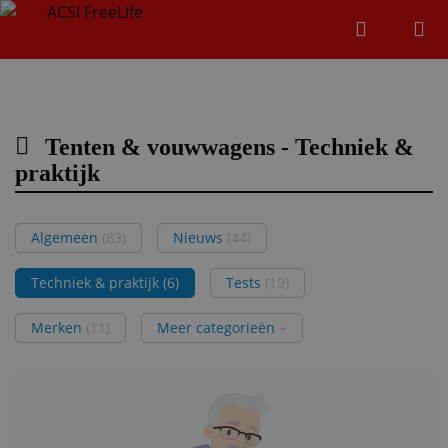
Zoeken
Menu
Zoeken
Tenten & vouwwagens - Techniek &
Zoeke
praktijk
Algemeen
(83)
Nieuws
(44)
Techniek & praktijk
(6)
Tests
(19)
Merken
(11)
Meer categorieën
+