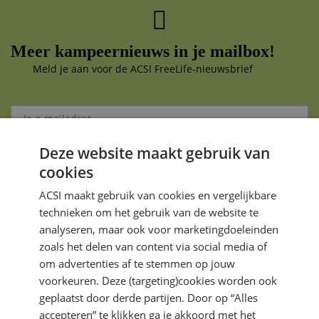
Meer kampeernieuws in je mailbox!
Meld je aan voor de ACSI FreeLife-nieuwsbrief
Deze website maakt gebruik van
Aanmelden
cookies
Je gegevens zijn veilig en worden niet gedeeld met anderen
ACSI maakt gebruik van cookies en vergelijkbare
technieken om het gebruik van de website te
analyseren, maar ook voor marketingdoeleinden
zoals het delen van content via social media of
om advertenties af te stemmen op jouw
voorkeuren. Deze (targeting)cookies worden ook
DIRECT NAAR
geplaatst door derde partijen. Door op “Alles
accepteren” te klikken ga je akkoord met het