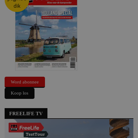
dik
Word abonnee
Koop los
FREELIFE TV