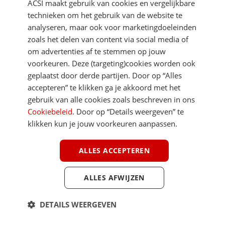
ACSI maakt gebruik van cookies en vergelijkbare
technieken om het gebruik van de website te
analyseren, maar ook voor marketingdoeleinden
zoals het delen van content via social media of
om advertenties af te stemmen op jouw
voorkeuren. Deze (targeting)cookies worden ook
DIRECT NAAR
geplaatst door derde partijen. Door op “Alles
accepteren” te klikken ga je akkoord met het
gebruik van alle cookies zoals beschreven in ons
MEER ACSI FREELIFE
Cookiebeleid
. Door op “Details weergeven” te
klikken kun je jouw voorkeuren aanpassen.
ALGEMEEN
ALLES ACCEPTEREN
ALLES AFWIJZEN
Youtube
Facebook
Terug 
ACSI FreeLife is een uitgave van ACSI FreeLife B.V. © 2026 - Alle rechten
DETAILS WEERGEVEN
voorbehouden