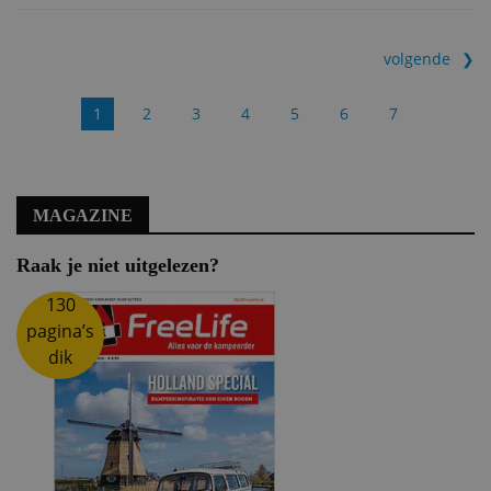
volgende
1
2
3
4
5
6
7
MAGAZINE
Raak je niet uitgelezen?
130
pagina’s
dik