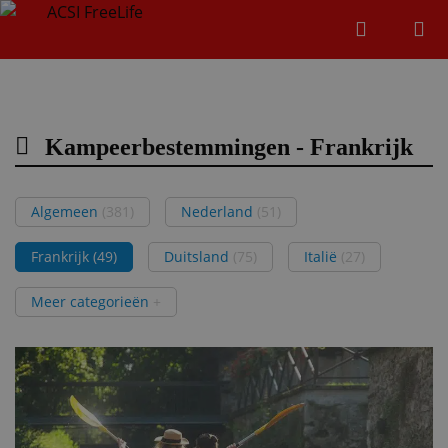
Zoeken
Menu
Zoeken
Kampeerbestemmingen - Frankrijk
Zoeke
Algemeen
(381)
Nederland
(51)
Frankrijk
(49)
Duitsland
(75)
Italië
(27)
Meer categorieën
+