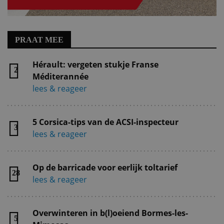
PRAAT MEE
Hérault: vergeten stukje Franse
2
Méditerannée
lees & reageer
5 Corsica-tips van de ACSI-inspecteur
3
lees & reageer
Op de barricade voor eerlijk toltarief
28
lees & reageer
Overwinteren in b(l)oeiend Bormes-les-
5