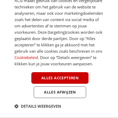
ACSI maakt gebruik van cookies en vergelijkbare
technieken om het gebruik van de website te
analyseren, maar ook voor marketingdoeleinden
zoals het delen van content via social media of
om advertenties af te stemmen op jouw
voorkeuren. Deze (targeting)cookies worden ook
DIRECT NAAR
geplaatst door derde partijen. Door op “Alles
accepteren” te klikken ga je akkoord met het
gebruik van alle cookies zoals beschreven in ons
MEER ACSI FREELIFE
Cookiebeleid
. Door op “Details weergeven” te
klikken kun je jouw voorkeuren aanpassen.
ALGEMEEN
ALLES ACCEPTEREN
ALLES AFWIJZEN
Youtube
Facebook
Terug 
ACSI FreeLife is een uitgave van ACSI FreeLife B.V. © 2026 - Alle rechten
DETAILS WEERGEVEN
voorbehouden