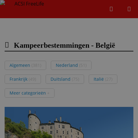
Zoeken
Menu
Zoeken
Kampeerbestemmingen - België
Zoeke
Algemeen
(381)
Nederland
(51)
Frankrijk
(49)
Duitsland
(75)
Italië
(27)
Meer categorieën
+