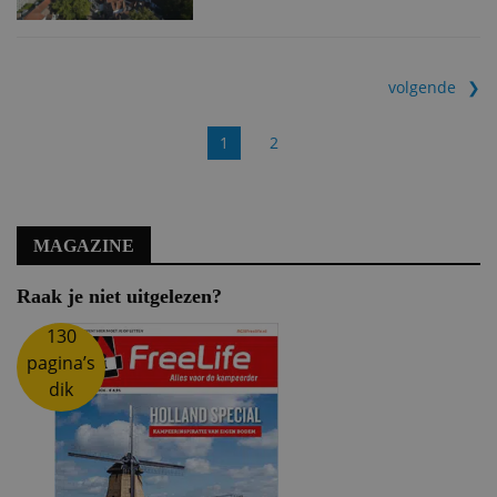
volgende
1
2
MAGAZINE
Raak je niet uitgelezen?
130
pagina’s
dik