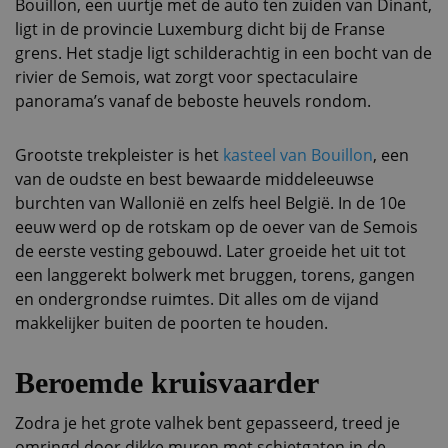
Bouillon, een uurtje met de auto ten zuiden van Dinant,
ligt in de provincie Luxemburg dicht bij de Franse
grens. Het stadje ligt schilderachtig in een bocht van de
rivier de Semois, wat zorgt voor spectaculaire
panorama’s vanaf de beboste heuvels rondom.
Grootste trekpleister is het
kasteel van Bouillon
, een
van de oudste en best bewaarde middeleeuwse
burchten van Wallonië en zelfs heel België. In de 10e
eeuw werd op de rotskam op de oever van de Semois
de eerste vesting gebouwd. Later groeide het uit tot
een langgerekt bolwerk met bruggen, torens, gangen
en ondergrondse ruimtes. Dit alles om de vijand
makkelijker buiten de poorten te houden.
Beroemde kruisvaarder
Zodra je het grote valhek bent gepasseerd, treed je
omringd door dikke muren met schietgaten in de