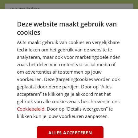
Deze website maakt gebruik van
Aanmelden
cookies
Je gegevens zijn veilig en worden niet gedeeld met anderen
ACSI maakt gebruik van cookies en vergelijkbare
technieken om het gebruik van de website te
analyseren, maar ook voor marketingdoeleinden
zoals het delen van content via social media of
om advertenties af te stemmen op jouw
voorkeuren. Deze (targeting)cookies worden ook
DIRECT NAAR
geplaatst door derde partijen. Door op “Alles
accepteren” te klikken ga je akkoord met het
gebruik van alle cookies zoals beschreven in ons
MEER ACSI FREELIFE
Cookiebeleid
. Door op “Details weergeven” te
klikken kun je jouw voorkeuren aanpassen.
ALGEMEEN
ALLES ACCEPTEREN