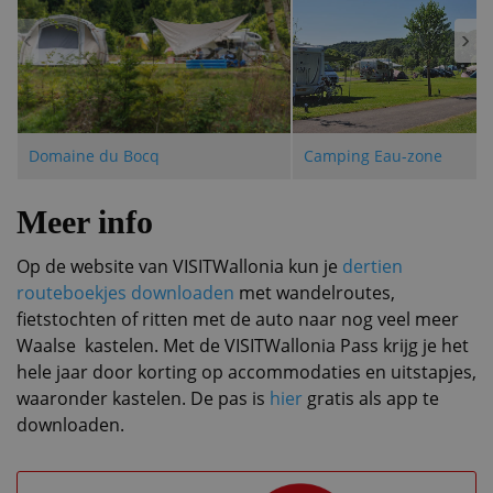
‹
›
Domaine du Bocq
Camping Eau-zone
Meer info
Op de website van VISITWallonia kun je
dertien
routeboekjes downloaden
met wandelroutes,
fietstochten of ritten met de auto naar nog veel meer
Waalse kastelen. Met de VISITWallonia Pass krijg je het
hele jaar door korting op accommodaties en uitstapjes,
waaronder kastelen. De pas is
hier
gratis als app te
downloaden.