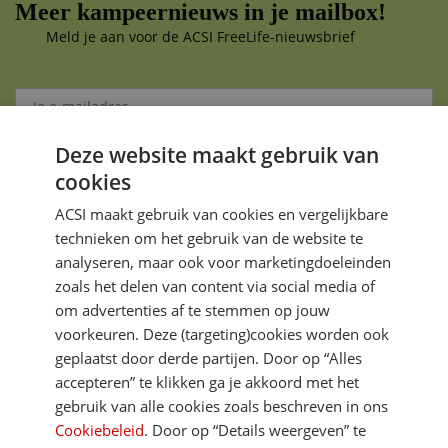
Meer kampeernieuws in je mailbox!
Meld je aan voor de ACSI FreeLife-nieuwsbrief
Deze website maakt gebruik van
Aanmelden
cookies
Je gegevens zijn veilig en worden niet gedeeld met anderen
ACSI maakt gebruik van cookies en vergelijkbare
technieken om het gebruik van de website te
analyseren, maar ook voor marketingdoeleinden
zoals het delen van content via social media of
om advertenties af te stemmen op jouw
voorkeuren. Deze (targeting)cookies worden ook
DIRECT NAAR
geplaatst door derde partijen. Door op “Alles
accepteren” te klikken ga je akkoord met het
gebruik van alle cookies zoals beschreven in ons
MEER ACSI FREELIFE
Cookiebeleid
. Door op “Details weergeven” te