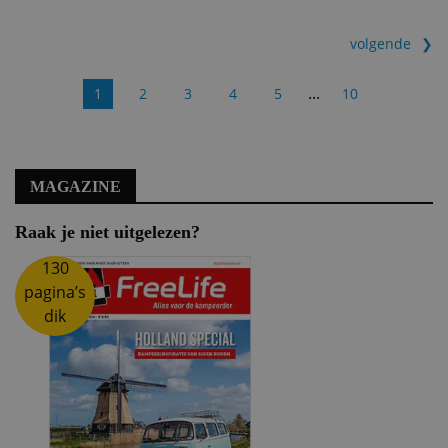
volgende
...
1
2
3
4
5
10
MAGAZINE
Raak je niet uitgelezen?
130
pagina’s
dik