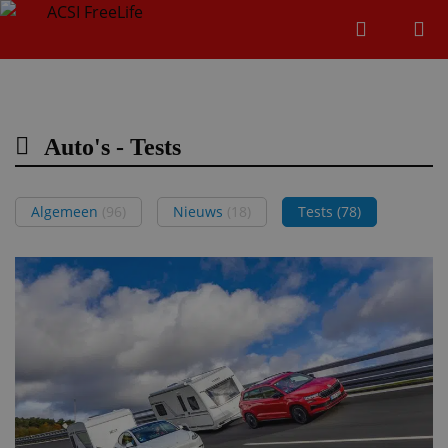
Zoeken
Menu
Zoeken
Auto's - Tests
Zoeke
Algemeen
(96)
Nieuws
(18)
Tests
(78)