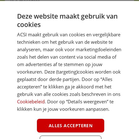
Deze website maakt gebruik van
Aanmelden
cookies
Je gegevens zijn veilig en worden niet gedeeld met anderen
ACSI maakt gebruik van cookies en vergelijkbare
technieken om het gebruik van de website te
analyseren, maar ook voor marketingdoeleinden
zoals het delen van content via social media of
om advertenties af te stemmen op jouw
voorkeuren. Deze (targeting)cookies worden ook
DIRECT NAAR
geplaatst door derde partijen. Door op “Alles
accepteren” te klikken ga je akkoord met het
gebruik van alle cookies zoals beschreven in ons
MEER ACSI FREELIFE
Cookiebeleid
. Door op “Details weergeven” te
klikken kun je jouw voorkeuren aanpassen.
ALGEMEEN
ALLES ACCEPTEREN