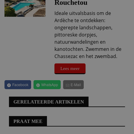
Rouchetou
Ideale uitvalsbasis om de
Ardèche te ontdekken:
ongerepte landschappen,
pittoreske dorpjes,
natuurwandelingen en
kanotochten. Zwemmen in de
Chassezac en het zwembad.
Lees meer
Facebook
WhatsApp
E-Mail
GERELATEERDE ARTIKELEN
PRAAT MEE