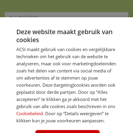
Deze website maakt gebruik van
Aanmelden
cookies
Je gegevens zijn veilig en worden niet gedeeld met anderen
ACSI maakt gebruik van cookies en vergelijkbare
technieken om het gebruik van de website te
analyseren, maar ook voor marketingdoeleinden
zoals het delen van content via social media of
om advertenties af te stemmen op jouw
voorkeuren. Deze (targeting)cookies worden ook
DIRECT NAAR
geplaatst door derde partijen. Door op “Alles
accepteren” te klikken ga je akkoord met het
gebruik van alle cookies zoals beschreven in ons
MEER ACSI FREELIFE
Cookiebeleid
. Door op “Details weergeven” te
klikken kun je jouw voorkeuren aanpassen.
ALGEMEEN