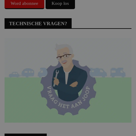
Word abonnee
Koop los
TECHNISCHE VRAGEN?