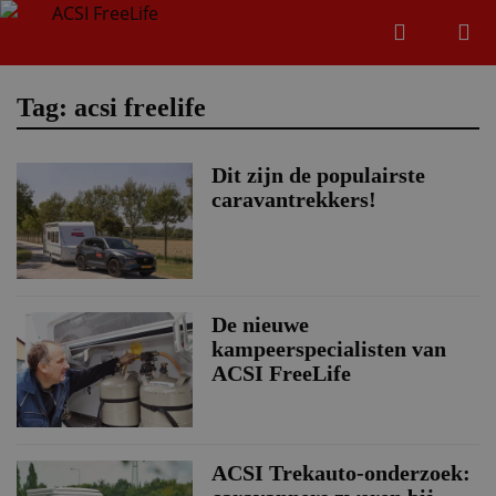
Zoeken
Menu
Zoeken
Tag: acsi freelife
Dit zijn de populairste
Zoeke
caravantrekkers!
De nieuwe
kampeerspecialisten van
ACSI FreeLife
ACSI Trekauto-onderzoek: