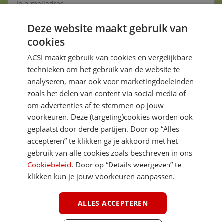
Deze website maakt gebruik van
Aanmelden
cookies
Je gegevens zijn veilig en worden niet gedeeld met anderen
ACSI maakt gebruik van cookies en vergelijkbare
technieken om het gebruik van de website te
analyseren, maar ook voor marketingdoeleinden
zoals het delen van content via social media of
om advertenties af te stemmen op jouw
voorkeuren. Deze (targeting)cookies worden ook
DIRECT NAAR
geplaatst door derde partijen. Door op “Alles
accepteren” te klikken ga je akkoord met het
gebruik van alle cookies zoals beschreven in ons
MEER ACSI FREELIFE
Cookiebeleid
. Door op “Details weergeven” te
klikken kun je jouw voorkeuren aanpassen.
ALGEMEEN
ALLES ACCEPTEREN