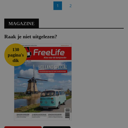
1
2
MAGAZINE
Raak je niet uitgelezen?
130
pagina's
dik