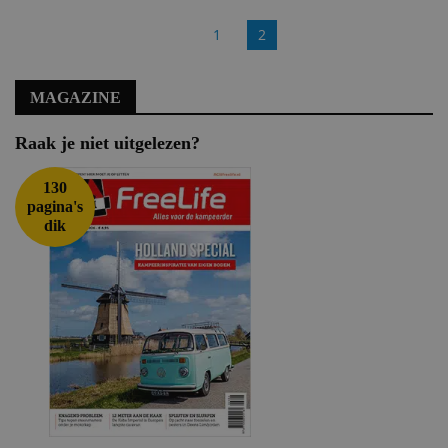
1
2
MAGAZINE
Raak je niet uitgelezen?
130
pagina's
dik