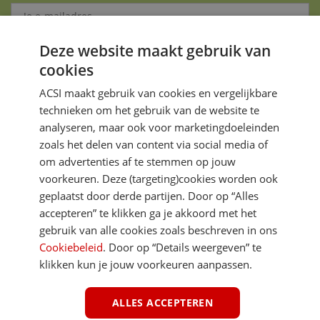
Deze website maakt gebruik van
Aanmelden
cookies
Je gegevens zijn veilig en worden niet gedeeld met anderen
ACSI maakt gebruik van cookies en vergelijkbare
technieken om het gebruik van de website te
analyseren, maar ook voor marketingdoeleinden
zoals het delen van content via social media of
om advertenties af te stemmen op jouw
voorkeuren. Deze (targeting)cookies worden ook
DIRECT NAAR
geplaatst door derde partijen. Door op “Alles
accepteren” te klikken ga je akkoord met het
gebruik van alle cookies zoals beschreven in ons
MEER ACSI FREELIFE
Cookiebeleid
. Door op “Details weergeven” te
klikken kun je jouw voorkeuren aanpassen.
ALGEMEEN
ALLES ACCEPTEREN