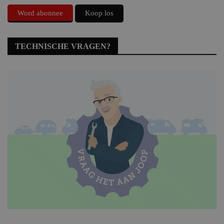
Word abonnee
Koop los
TECHNISCHE VRAGEN?