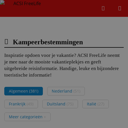
Zoeken
Menu
Zoeken
Kampeerbestemmingen
Zoeke
Inspiratie opdoen voor je vakantie? ACSI FreeLife neemt
je mee naar de mooiste vakantieplekjes en geeft
uitgebreide reisinformatie. Handige, leuke en bijzondere
toeristische informatie!
Algemeen
(381)
Nederland
(51)
Frankrijk
(49)
Duitsland
(75)
Italië
(27)
Meer categorieën
+