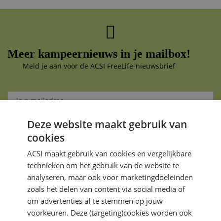
Meer kampeernieuws in je mailbox!
Meld je aan voor de ACSI FreeLife-nieuwsbrief
Deze website maakt gebruik van
Aanmelden
cookies
Je gegevens zijn veilig en worden niet gedeeld met anderen
ACSI maakt gebruik van cookies en vergelijkbare
technieken om het gebruik van de website te
analyseren, maar ook voor marketingdoeleinden
zoals het delen van content via social media of
om advertenties af te stemmen op jouw
voorkeuren. Deze (targeting)cookies worden ook