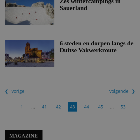
Zes wintercampings in
Sauerland
6 steden en dorpen langs de
Duitse Vakwerkroute
vorige
volgende
...
...
1
41
42
43
44
45
53
MAGAZINE