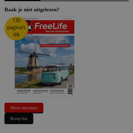
Raak je niet uitgelezen?
130
pagina’s
dik
Word abonnee
Koop los