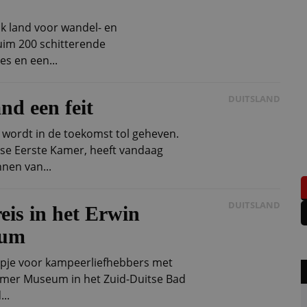
jk land voor wandel- en
ruim 200 schitterende
es en een...
DUITSLAND
and een feit
 wordt in de toekomst tol geheven.
se Eerste Kamer, heeft vandaag
nen van...
DUITSLAND
is in het Erwin
eum
tapje voor kampeerliefhebbers met
ymer Museum in het Zuid-Duitse Bad
..