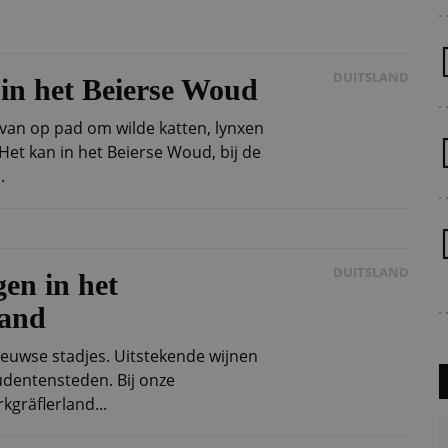
DUITSLAND
 in het Beierse Woud
van op pad om wilde katten, lynxen
Het kan in het Beierse Woud, bij de
.
DUITSLAND
en in het
land
eeuwse stadjes. Uitstekende wijnen
udentensteden. Bij onze
kgräflerland...