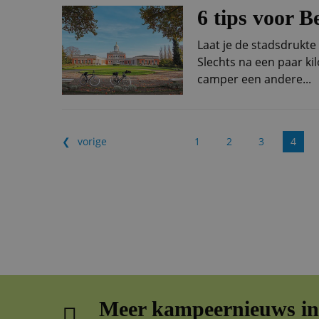
6 tips voor B
Laat je de stadsdrukte 
Slechts na een paar kil
camper een andere...
vorige
1
2
3
4
Meer kampeernieuws in 