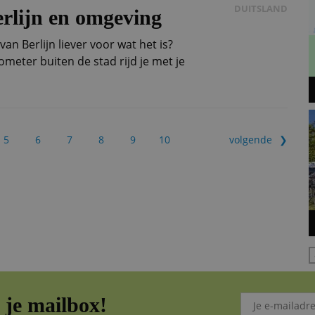
DUITSLAND
erlijn en omgeving
van Berlijn liever voor wat het is?
ometer buiten de stad rijd je met je
5
6
7
8
9
10
volgende
je mailbox!