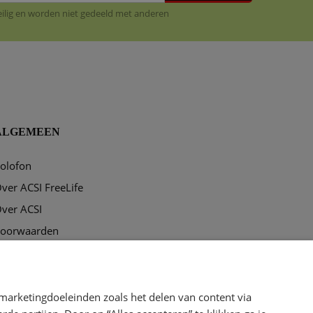
veilig en worden niet gedeeld met anderen
ALGEMEEN
olofon
ver ACSI FreeLife
ver ACSI
oorwaarden
rivacy & disclaimer
ookies
marketingdoeleinden zoals het delen van content via