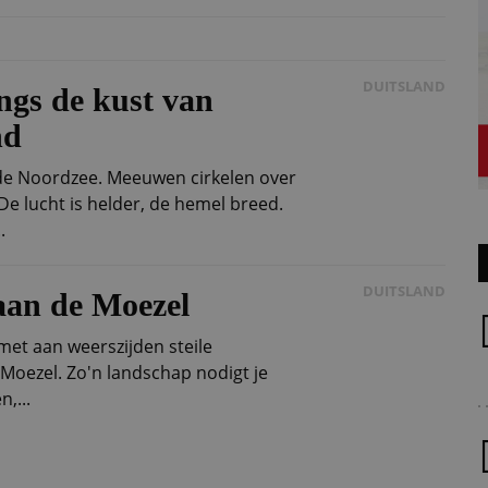
DUITSLAND
gs de kust van
nd
e Noordzee. Meeuwen cirkelen over
De lucht is helder, de hemel breed.
.
DUITSLAND
 aan de Moezel
met aan weerszijden steile
 Moezel. Zo'n landschap nodigt je
n,...