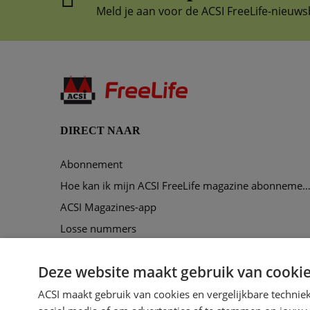
Meld je aan voor de ACSI FreeLife-nieuws
DIRECT NAAR
Abonnement
Hoe kan ik mijn ACSI FreeLife magazine abonnement opze
ACSI Magazines-app
Losse nummers
Maak een account aan
Deze website maakt gebruik van cooki
Voorbeeldmagazine
ACSI maakt gebruik van cookies en vergelijkbare technie