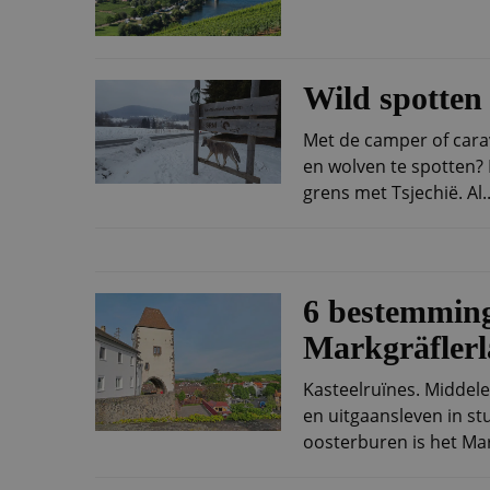
Wild spotten
Met de camper of cara
en wolven te spotten? 
grens met Tsjechië. Al..
6 bestemming
Markgräfler
Kasteelruïnes. Middel
en uitgaansleven in st
oosterburen is het Mar