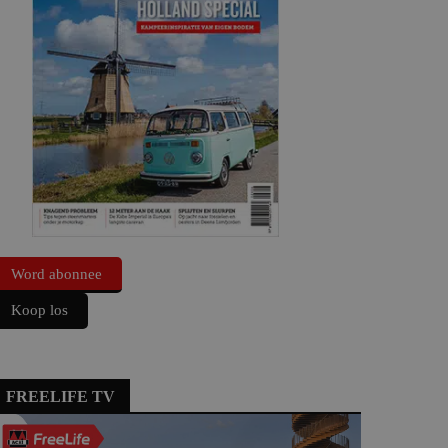
Word abonnee
Koop los
FREELIFE TV