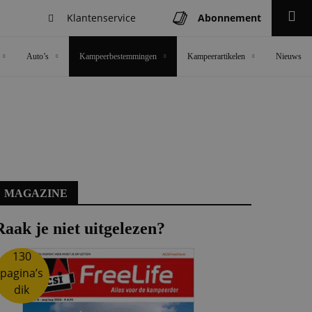
Klantenservice
Abonnement
Zoeken
Auto’s
Kampeerbestemmingen
Kampeerartikelen
Nieuws
MAGAZINE
Raak je niet uitgelezen?
130
pagina’s
dik