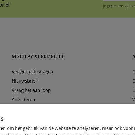
brief
Je gegevens zijn 
MEER ACSI FREELIFE
Veelgestelde vragen
C
ggen?
Nieuwsbrief
O
Vraag het aan Joop
O
Adverteren
V
Puzzel
P
es
Ons redactieteam
C
ken om het gebruik van de website te analyseren, maar ook voor 