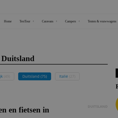
Home
TestTour
Caravans
Campers
Tenten & vouwwagens
Duitsland
ijk
(49)
Duitsland
(75)
Italië
(27)
DUITSLAND
n en fietsen in