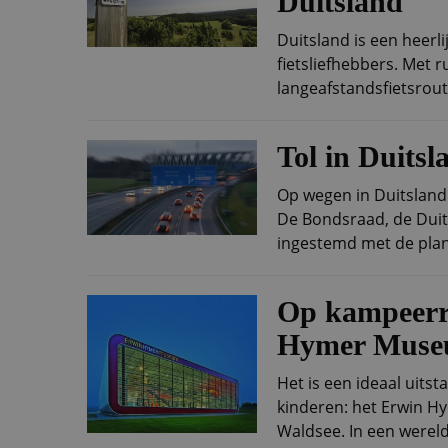
Duitsland
Duitsland is een heerli
fietsliefhebbers. Met 
langeafstandsfietsrout
Tol in Duitsl
Op wegen in Duitsland
De Bondsraad, de Duit
ingestemd met de plan
Op kampeerre
Hymer Mus
Het is een ideaal uits
kinderen: het Erwin H
Waldsee. In een wereld.