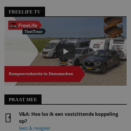
FREELIFE TV
PRAAT MEE
V&A: Hoe los ik een vastzittende koppeling
4
op?
lees & reageer