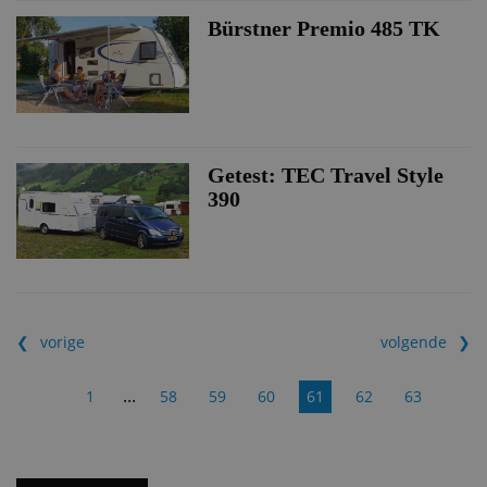
Bürstner Premio 485 TK
Getest: TEC Travel Style
390
vorige
volgende
...
1
58
59
60
61
62
63