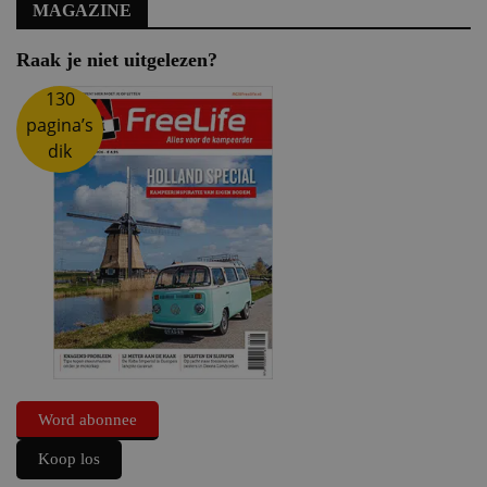
MAGAZINE
Raak je niet uitgelezen?
130
pagina’s
dik
Word abonnee
Koop los