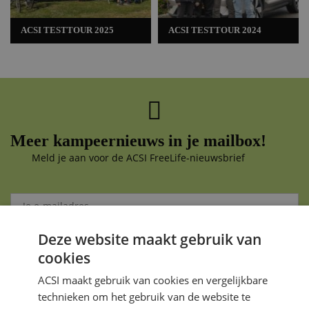
ACSI TESTTOUR 2025
ACSI TESTTOUR 2024
Meer kampeernieuws in je mailbox!
Meld je aan voor de ACSI FreeLife-nieuwsbrief
Deze website maakt gebruik van
Aanmelden
cookies
Je gegevens zijn veilig en worden niet gedeeld met anderen
ACSI maakt gebruik van cookies en vergelijkbare
technieken om het gebruik van de website te