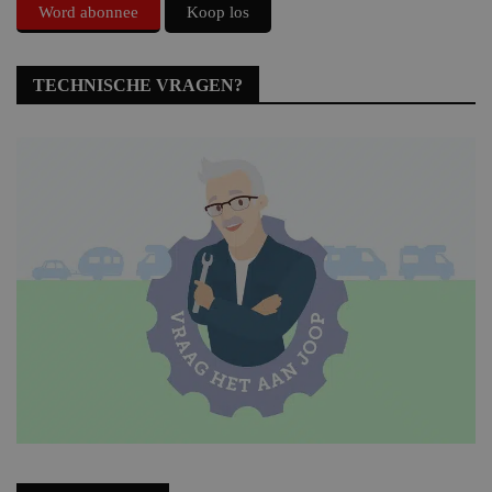
Word abonnee
Koop los
TECHNISCHE VRAGEN?