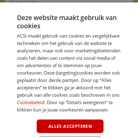
Deze website maakt gebruik van
Aanmelden
cookies
Je gegevens zijn veilig en worden niet gedeeld met anderen
ACSI maakt gebruik van cookies en vergelijkbare
technieken om het gebruik van de website te
analyseren, maar ook voor marketingdoeleinden
zoals het delen van content via social media of
om advertenties af te stemmen op jouw
voorkeuren. Deze (targeting)cookies worden ook
DIRECT NAAR
geplaatst door derde partijen. Door op “Alles
accepteren” te klikken ga je akkoord met het
gebruik van alle cookies zoals beschreven in ons
MEER ACSI FREELIFE
Cookiebeleid
. Door op “Details weergeven” te
klikken kun je jouw voorkeuren aanpassen.
ALGEMEEN
ALLES ACCEPTEREN