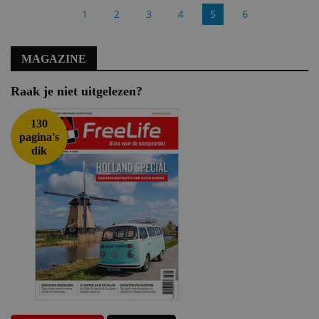
1
2
3
4
5
6
MAGAZINE
Raak je niet uitgelezen?
130
pagina's
dik