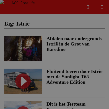
Zoeken
Menu
Zoeken
Tag: Istrië
Afdalen naar ondergronds
Zoeke
Istrië in de Grot van
Baredine
Fluitend toeren door Istrië
met de Sunlight T68
Adventure Edition
Dit is het Testteam