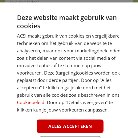
Deze website maakt gebruik van
Aanmelden
cookies
Je gegevens zijn veilig en worden niet gedeeld met anderen
ACSI maakt gebruik van cookies en vergelijkbare
technieken om het gebruik van de website te
analyseren, maar ook voor marketingdoeleinden
zoals het delen van content via social media of
om advertenties af te stemmen op jouw
voorkeuren. Deze (targeting)cookies worden ook
DIRECT NAAR
geplaatst door derde partijen. Door op “Alles
accepteren” te klikken ga je akkoord met het
gebruik van alle cookies zoals beschreven in ons
MEER ACSI FREELIFE
Cookiebeleid
. Door op “Details weergeven” te
klikken kun je jouw voorkeuren aanpassen.
ALGEMEEN
ALLES ACCEPTEREN