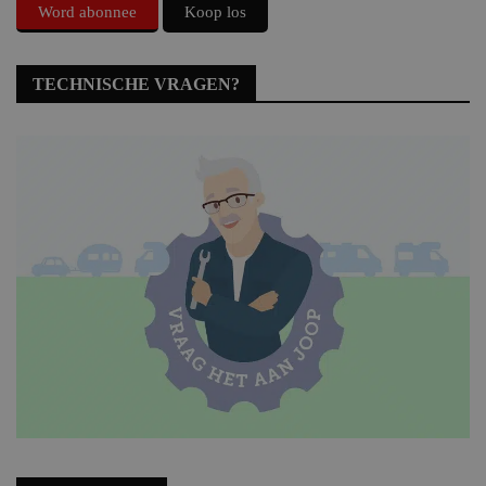
Word abonnee
Koop los
TECHNISCHE VRAGEN?