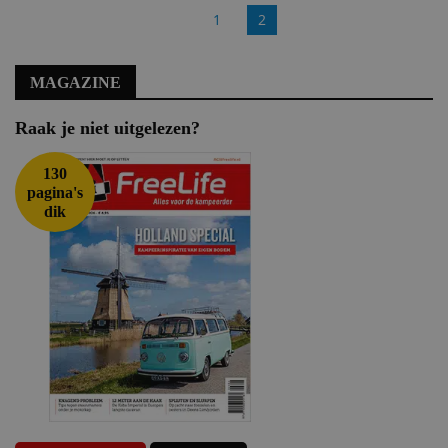
1
2
MAGAZINE
Raak je niet uitgelezen?
130
pagina's
dik