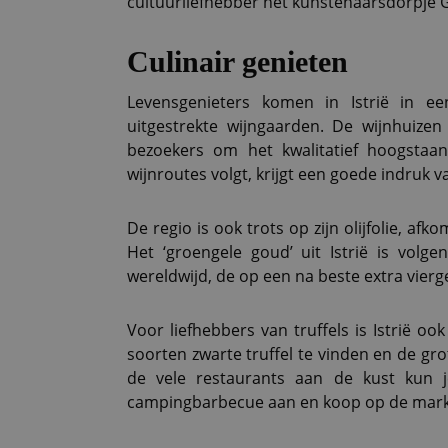
cultuurliefhebber het kunstenaarsdorpje G
Culinair genieten
Levensgenieters komen in Istrië in ee
uitgestrekte wijngaarden. De wijnhuiz
bezoekers om het kwalitatief hoogstaa
wijnroutes volgt, krijgt een goede indruk v
De regio is ook trots op zijn olijfolie, af
Het ‘groengele goud’ uit Istrië is volgen
wereldwijd, de op een na beste extra vierge
Voor liefhebbers van truffels is Istrië oo
soorten zwarte truffel te vinden en de grot
de vele restaurants aan de kust kun j
campingbarbecue aan en koop op de markt v