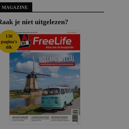
MAGAZINE
Raak je niet uitgelezen?
130
pagina's
dik