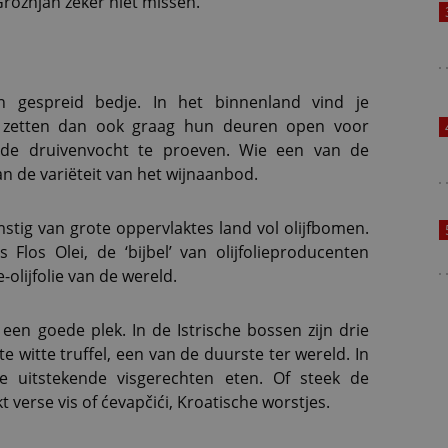
rožnjan zeker niet missen.
n gespreid bedje. In het binnenland vind je
en zetten dan ook graag hun deuren open voor
nde druivenvocht te proeven. Wie een van de
an de variëteit van het wijnaanbod.
komstig van grote oppervlaktes land vol olijfbomen.
s Flos Olei, de ‘bijbel’ van olijfolieproducenten
-olijfolie van de wereld.
k een goede plek. In de Istrische bossen zijn drie
e witte truffel, een van de duurste ter wereld. In
e uitstekende visgerechten eten. Of steek de
erse vis of ćevapčići, Kroatische worstjes.