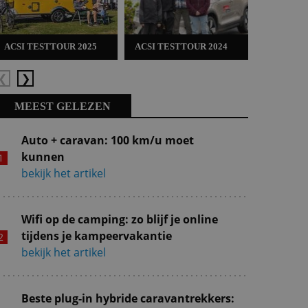
ACSI TESTTOUR 2025
ACSI TESTTOUR 2024
ACSI TES
Vorige
Volgende
MEEST GELEZEN
Auto + caravan: 100 km/u moet
kunnen
bekijk het artikel
Wifi op de camping: zo blijf je online
tijdens je kampeervakantie
bekijk het artikel
Beste plug-in hybride caravantrekkers: