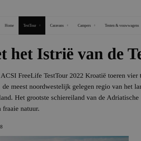
Home
TestTour
Caravans
Campers
Tenten & vouwwagens
 het Istrië van de T
 ACSI FreeLife TestTour 2022 Kroatië toeren vier
ë, de meest noordwestelijk gelegen regio van het l
and. Het grootste schiereiland van de Adriatisch
 fraaie natuur.
08