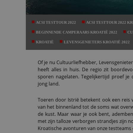
ACSI TESTTOUR 2022
ACSI TESTTOUR 2022 K
BEGINNENDE CAMPERAARS KROATIË 2022
CU
KROATIË
LEVENSGENIETERS KROATIË 2022
Of je nu Cultuurliefhebber, Levensgenieter
heeft alles in huis. De regio zit boorde
sporen nagelaten. Tegelijkertijd proef je
jong land.
Toeren door Istrië betekent ook een reis 
van het binnenland tot de soms wat overwe
de kust. Maar waar je ook bent, ademben
met zijn talloze verborgen strandjes zij
Kroatische avonturen van onze testteams o