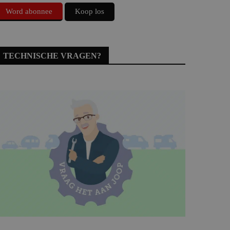
Word abonnee
Koop los
TECHNISCHE VRAGEN?