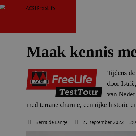
Maak kennis met
Tijdens de
door Istri
van Nederl
mediterrane charme, een rijke historie en
Berrit de Lange
27 september 2022
12:
Auteur
Datum