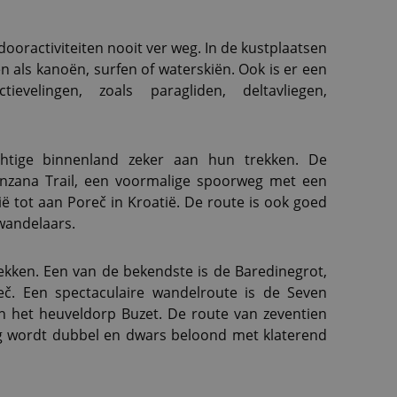
tdooractiviteiten nooit ver weg. In de kustplaatsen
n als kanoën, surfen of waterskiën. Ook is er een
evelingen, zoals paragliden, deltavliegen,
htige binnenland zeker aan hun trekken. De
nzana Trail, een voormalige spoorweg met een
lië tot aan Poreč in Kroatië. De route is ook goed
 wandelaars.
ekken. Een van de bekendste is de Baredinegrot,
č. Een spectaculaire wandelroute is de Seven
 in het heuveldorp Buzet. De route van zeventien
ng wordt dubbel en dwars beloond met klaterend