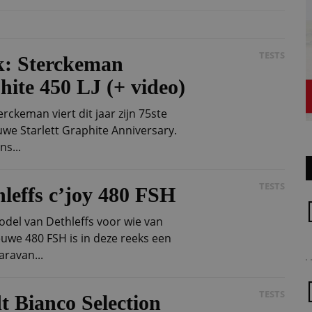
TESTS
k: Sterckeman
hite 450 LJ (+ video)
rckeman viert dit jaar zijn 75ste
we Starlett Graphite Anniversary.
ns...
TESTS
hleffs c’joy 480 FSH
model van Dethleffs voor wie van
uwe 480 FSH is in deze reeks een
ravan...
TESTS
t Bianco Selection