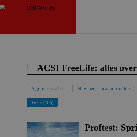
ACSI FreeLife: alles over
Algemeen
(495)
Alles over caravan merken
(1
Tests
(186)
Proftest: Sp