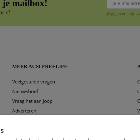
je mailbox!
brief
Je gegevens zijn 
MEER ACSI FREELIFE
Veelgestelde vragen
C
ggen?
Nieuwsbrief
O
Vraag het aan Joop
O
Adverteren
V
Puzzel
P
es
Ons redactieteam
C