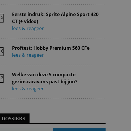
Eerste indruk: Sprite Alpine Sport 420
5
CT (+ video)
lees & reageer
Proftest: Hobby Premium 560 CFe
6
lees & reageer
Welke van deze 5 compacte
2
gezinscaravans past bij jou?
lees & reageer
DOSSIERS