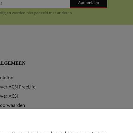
Aanmelden
veilig en worden niet gedeeld met anderen
ALGEMEEN
olofon
ver ACSI FreeLife
ver ACSI
oorwaarden
rivacy & disclaimer
ookies