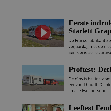
Eerste indru
Starlett Grap
De Franse fabrikant Ste
verjaardag met de nieu
Een kleine serie carava
Proftest: Det
De c’joy is het instap
eenvoud houdt. De nie
smalle tweepersoonsca
Leeftest Fend