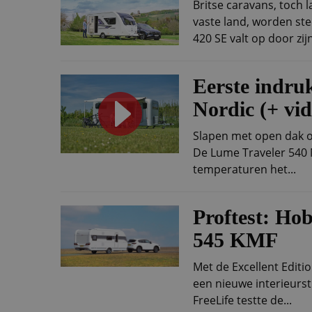
Britse caravans, toch 
vaste land, worden ste
420 SE valt op door zijn
Eerste indru
Nordic (+ vid
Slapen met open dak o
De Lume Traveler 540 
temperaturen het...
Proftest: Hob
545 KMF
Met de Excellent Editi
een nieuwe interieursti
FreeLife testte de...