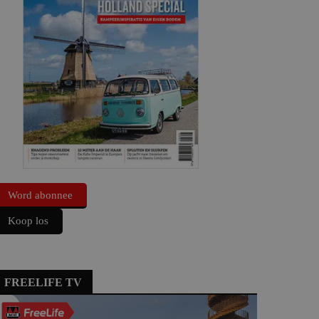
Word abonnee
Koop los
FREELIFE TV