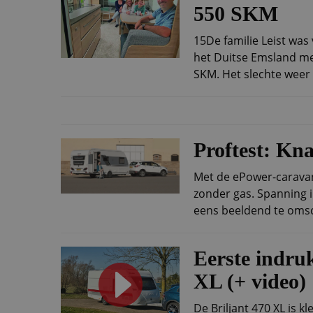
550 SKM
15De familie Leist was
het Duitse Emsland me
SKM. Het slechte weer 
Proftest: K
Met de ePower-caravan
zonder gas. Spanning 
eens beeldend te omsch
Eerste indru
XL (+ video)
De Briljant 470 XL is k