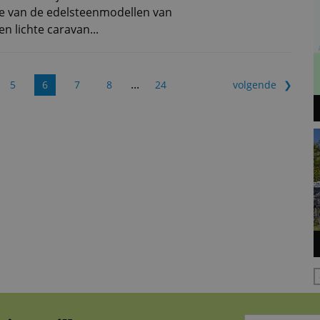
e van de edelsteenmodellen van
n lichte caravan...
...
5
6
7
8
24
volgende