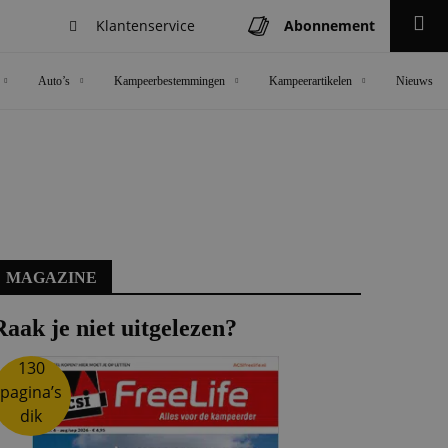
Klantenservice
Abonnement
Zoeken
Auto’s
Kampeerbestemmingen
Kampeerartikelen
Nieuws
MAGAZINE
Raak je niet uitgelezen?
130
pagina’s
dik