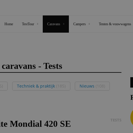
Home
TestTour
Caravans
Campers
Tenten & vouwwagens
 caravans - Tests
6)
Techniek & praktijk
(185)
Nieuws
(108)
TESTS
rite Mondial 420 SE