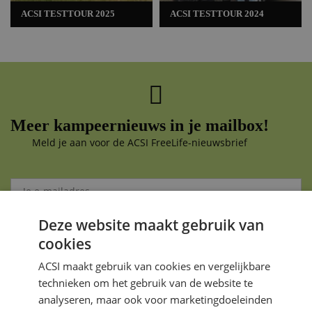
ACSI TESTTOUR 2025
ACSI TESTTOUR 2024
Meer kampeernieuws in je mailbox!
Meld je aan voor de ACSI FreeLife-nieuwsbrief
Deze website maakt gebruik van
Aanmelden
cookies
Je gegevens zijn veilig en worden niet gedeeld met anderen
ACSI maakt gebruik van cookies en vergelijkbare
technieken om het gebruik van de website te
analyseren, maar ook voor marketingdoeleinden