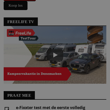
Koop los
FREELIFE TV
PRAAT MEE
e-Fixxter test met de eerste volledig