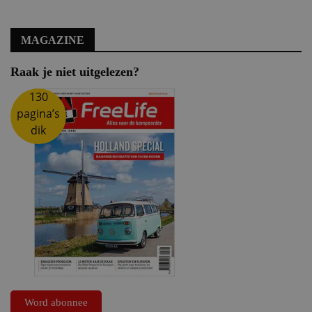
MAGAZINE
Raak je niet uitgelezen?
130
pagina’s
dik
Word abonnee