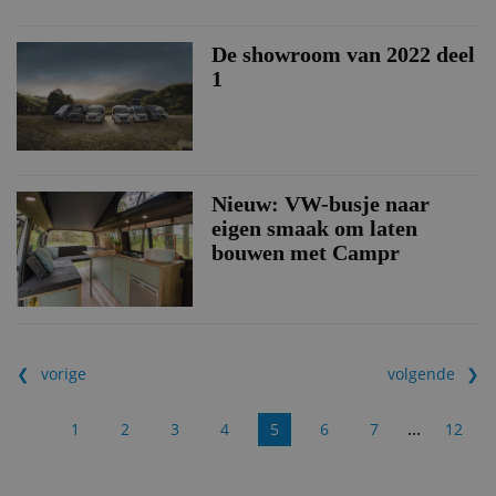
De showroom van 2022 deel
1
Nieuw: VW-busje naar
eigen smaak om laten
bouwen met Campr
vorige
volgende
...
1
2
3
4
5
6
7
12