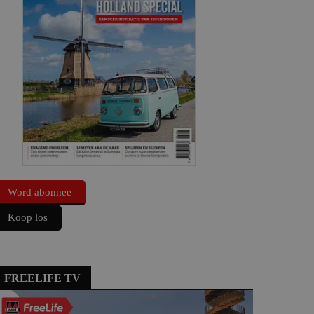
Word abonnee
Koop los
FREELIFE TV