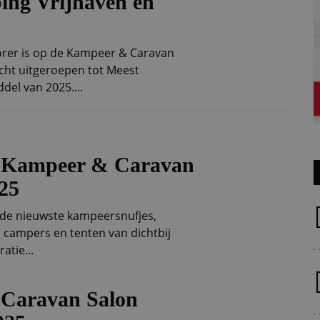
ing Vrijhaven en
orer is op de Kampeer & Caravan
echt uitgeroepen tot Meest
el van 2025....
de Kampeer & Caravan
25
r de nieuwste kampeersnufjes,
 campers en tenten van dichtbij
atie...
e Caravan Salon