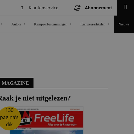
Klantenservice
Abonnement
Zoeken
Auto’s
Kampeerbestemmingen
Kampeerartikelen
Nieuws
MAGAZINE
Raak je niet uitgelezen?
130
pagina’s
dik