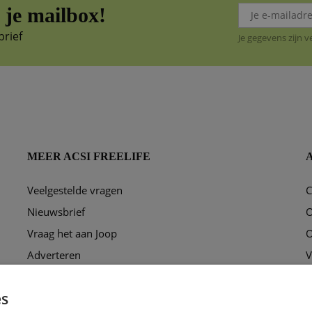
je mailbox!
brief
Je gegevens zijn 
MEER ACSI FREELIFE
Veelgestelde vragen
C
ggen?
Nieuwsbrief
O
Vraag het aan Joop
O
Adverteren
V
Puzzel
P
es
Ons redactieteam
C