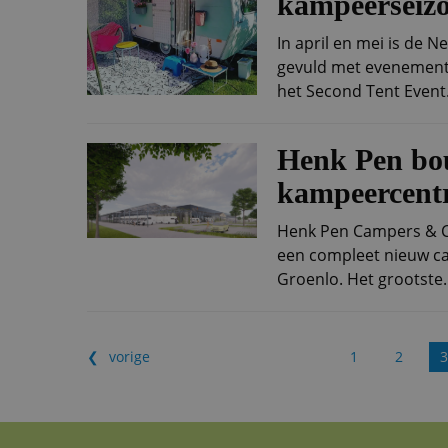
kampeerseiz
In april en mei is de
gevuld met evenement
het Second Tent Event.
Henk Pen bo
kampeercen
Henk Pen Campers & C
een compleet nieuw c
Groenlo. Het grootste..
vorige
1
2
3