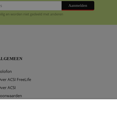
Aanmelden
veilig en worden niet gedeeld met anderen
ALGEMEEN
olofon
ver ACSI FreeLife
ver ACSI
oorwaarden
rivacy & disclaimer
ookies