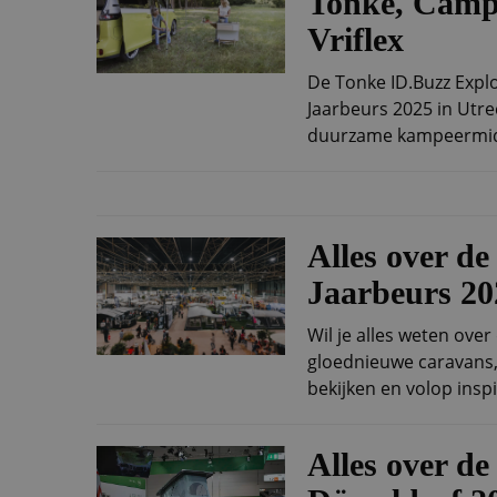
Tonke, Camp
Vriflex
De Tonke ID.Buzz Expl
Jaarbeurs 2025 in Utr
duurzame kampeermidd
Alles over 
Jaarbeurs 20
Wil je alles weten ove
gloednieuwe caravans,
bekijken en volop inspir
Alles over d