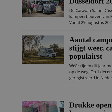
Düsseldorf 2
De Caravan Salon Düss
kampeerbeurzen van Eu
Vanaf 29 augustus 2025
Aantal campe
stijgt weer, c
populairst
Wéér rijden dit jaar 
op de weg. Op 1 dece
geregistreerd in Nederl
Drukke open