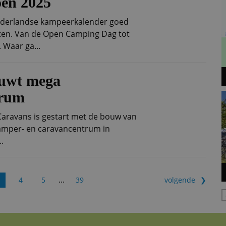
oen 2025
 Nederlandse kampeerkalender goed
en. Van de Open Camping Dag tot
 Waar ga...
uwt mega
trum
aravans is gestart met de bouw van
amper- en caravancentrum in
.
...
4
5
39
volgende