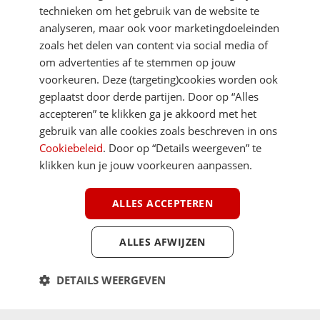
technieken om het gebruik van de website te
analyseren, maar ook voor marketingdoeleinden
zoals het delen van content via social media of
om advertenties af te stemmen op jouw
voorkeuren. Deze (targeting)cookies worden ook
DIRECT NAAR
geplaatst door derde partijen. Door op “Alles
accepteren” te klikken ga je akkoord met het
gebruik van alle cookies zoals beschreven in ons
MEER ACSI FREELIFE
Cookiebeleid
. Door op “Details weergeven” te
klikken kun je jouw voorkeuren aanpassen.
ALGEMEEN
ALLES ACCEPTEREN
ALLES AFWIJZEN
Youtube
Facebook
Terug 
ACSI FreeLife is een uitgave van ACSI FreeLife B.V. © 2026 - Alle rechten
DETAILS WEERGEVEN
voorbehouden