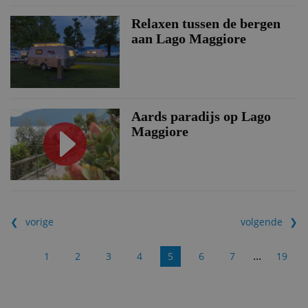
Relaxen tussen de bergen
aan Lago Maggiore
Aards paradijs op Lago
Maggiore
vorige
volgende
...
1
2
3
4
5
6
7
19