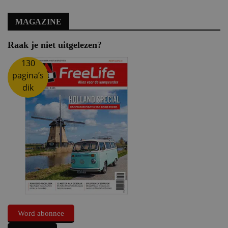
MAGAZINE
Raak je niet uitgelezen?
130
pagina’s
dik
Word abonnee