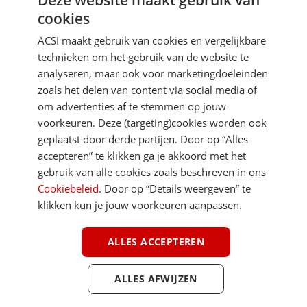
Deze website maakt gebruik van
cookies
Je gegevens zijn veilig en worden niet gedeeld met anderen
ACSI maakt gebruik van cookies en vergelijkbare
technieken om het gebruik van de website te
analyseren, maar ook voor marketingdoeleinden
zoals het delen van content via social media of
om advertenties af te stemmen op jouw
voorkeuren. Deze (targeting)cookies worden ook
DIRECT NAAR
geplaatst door derde partijen. Door op “Alles
accepteren” te klikken ga je akkoord met het
gebruik van alle cookies zoals beschreven in ons
MEER ACSI FREELIFE
Cookiebeleid
. Door op “Details weergeven” te
klikken kun je jouw voorkeuren aanpassen.
ALGEMEEN
ALLES ACCEPTEREN
ALLES AFWIJZEN
Youtube
Facebook
Terug 