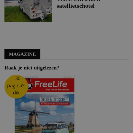
satellietschotel
MAGAZINE
Raak je niet uitgelezen?
130
pagina’s
dik