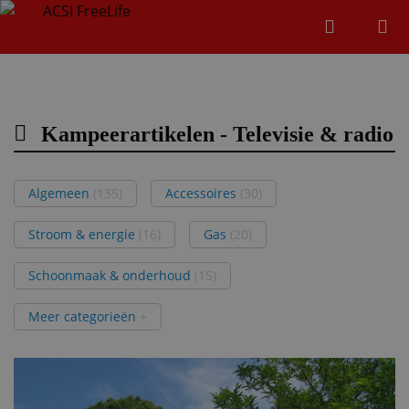
Zoeken
Menu
Zoeken
Kampeerartikelen - Televisie & radio
Zoeke
Algemeen
(135)
Accessoires
(30)
Stroom & energie
(16)
Gas
(20)
Schoonmaak & onderhoud
(15)
Meer categorieën
+