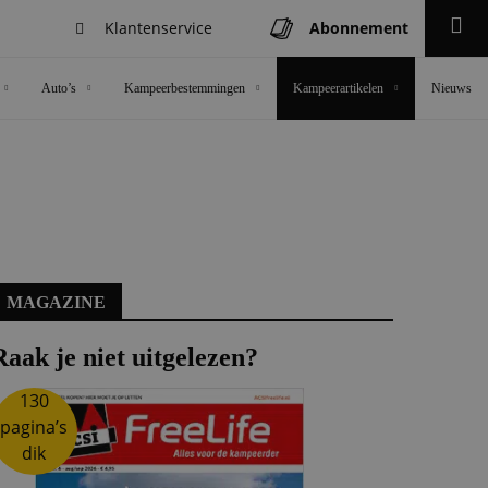
Klantenservice
Abonnement
Zoeken
Auto’s
Kampeerbestemmingen
Kampeerartikelen
Nieuws
MAGAZINE
Raak je niet uitgelezen?
130
pagina’s
dik