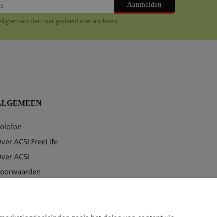
Aanmelden
veilig en worden niet gedeeld met anderen
ALGEMEEN
olofon
ver ACSI FreeLife
ver ACSI
oorwaarden
rivacy & disclaimer
ookies