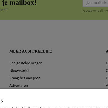
je mailbox!
brief
Je gegevens zijn 
MEER ACSI FREELIFE
Veelgestelde vragen
C
ggen?
Nieuwsbrief
O
Vraag het aan Joop
O
Adverteren
V
Puzzel
P
es
Ons redactieteam
C