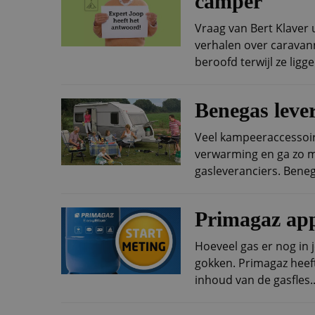
camper
Vraag van Bert Klaver 
verhalen over carava
beroofd terwijl ze ligge
Benegas lever
Veel kampeeraccessoir
verwarming en ga zo ma
gasleveranciers. Benega
Primagaz app
Hoeveel gas er nog in j
gokken. Primagaz heef
inhoud van de gasfles..