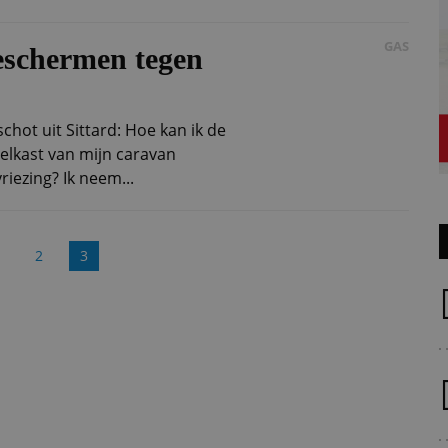
GAS
schermen tegen
hot uit Sittard: Hoe kan ik de
elkast van mijn caravan
iezing? Ik neem...
2
3