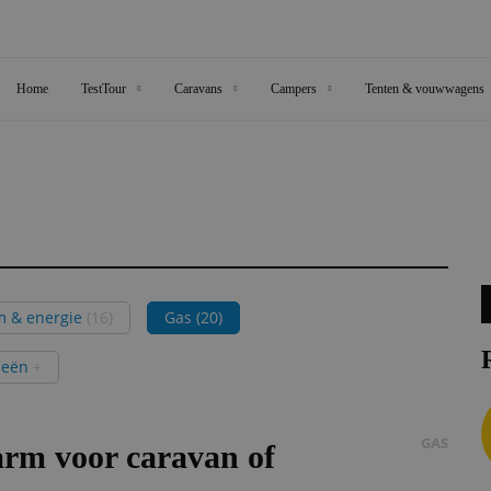
Home
TestTour
Caravans
Campers
Tenten & vouwwagens
m & energie
(16)
Gas
(20)
ieën
+
GAS
rm voor caravan of