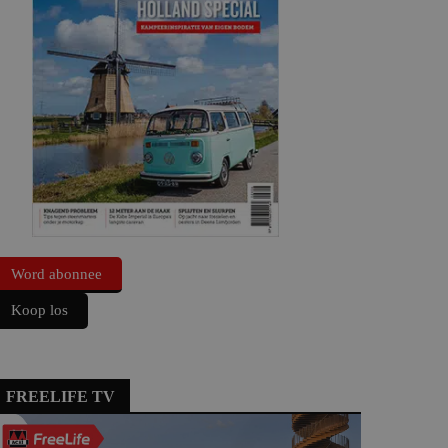
Word abonnee
Koop los
FREELIFE TV