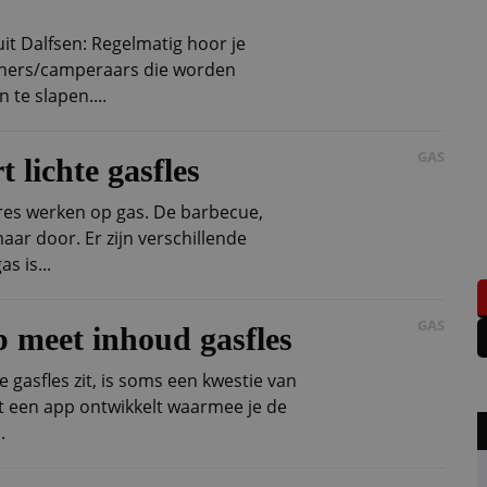
uit Dalfsen: Regelmatig hoor je
nners/camperaars die worden
n te slapen....
GAS
t lichte gasfles
es werken op gas. De barbecue,
ar door. Er zijn verschillende
s is...
GAS
 meet inhoud gasfles
e gasfles zit, is soms een kwestie van
t een app ontwikkelt waarmee je de
.