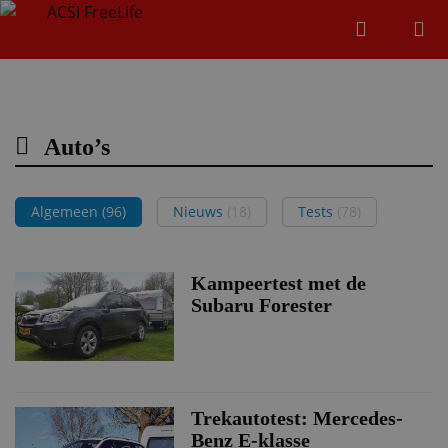
Zoeken
Menu
Zoeken
Auto’s
Zoeke
Algemeen
(96)
Nieuws
(18)
Tests
(78)
Kampeertest met de
Subaru Forester
Trekautotest: Mercedes-
Benz E-klasse