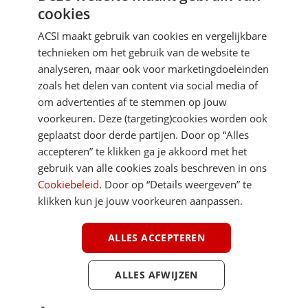
cookies
Je gegevens zijn veilig en worden niet gedeeld met anderen
ACSI maakt gebruik van cookies en vergelijkbare
technieken om het gebruik van de website te
analyseren, maar ook voor marketingdoeleinden
zoals het delen van content via social media of
om advertenties af te stemmen op jouw
voorkeuren. Deze (targeting)cookies worden ook
DIRECT NAAR
geplaatst door derde partijen. Door op “Alles
accepteren” te klikken ga je akkoord met het
gebruik van alle cookies zoals beschreven in ons
MEER ACSI FREELIFE
Cookiebeleid
. Door op “Details weergeven” te
klikken kun je jouw voorkeuren aanpassen.
ALGEMEEN
ALLES ACCEPTEREN
ALLES AFWIJZEN
Youtube
Facebook
Terug 
ACSI FreeLife is een uitgave van ACSI FreeLife B.V. © 2026 - Alle rechten