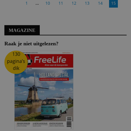
...
1
10
11
12
13
14
15
MAGAZINE
Raak je niet uitgelezen?
130
pagina’s
dik