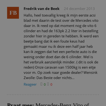
Fredrik van de Beek
24 december 2013
FB
Hallo, heel toevallig kreeg ik mijn eerste acsi
blad met daarin de test over de Mercedes vito
daar in. Ik reed op dat moment nog de vito 6
cilinder en had de 163pk 2.2 liter in bestelling
zonder hier in gereden te hebben. Ik werd een
beetje bang dat ik een foute keus had
gemaakt maar nu ik deze een half jaar heb
kan ik zeggen dat het een perfecte auto is die
weinig onder doet dan de 6 cilinder. Wel is
het verbruik aanzienlijk minder. ( dit is ook de
reden) Onze caravan van 1500kg is een eitje
voor m. Op zoek naar goede dealer? Wensink
Zwolle: Das Beste oder nichts…
Reageer
0
0
Praat mee:
Mercedes-Benz Vito of