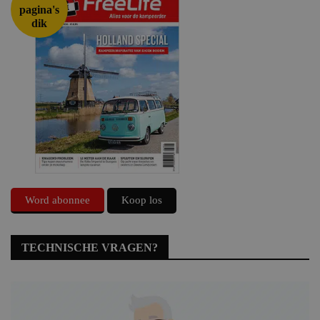
pagina's
dik
Word abonnee
Koop los
TECHNISCHE VRAGEN?