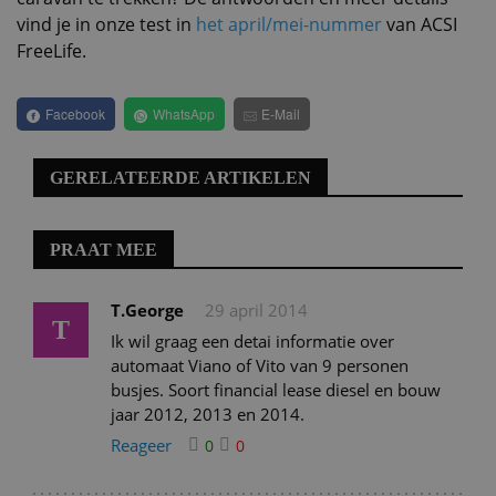
vind je in onze test in
het april/mei-nummer
van ACSI
FreeLife.
Facebook
WhatsApp
E-Mail
GERELATEERDE ARTIKELEN
PRAAT MEE
T.George
29 april 2014
T
Ik wil graag een detai informatie over
automaat Viano of Vito van 9 personen
busjes. Soort financial lease diesel en bouw
jaar 2012, 2013 en 2014.
Reageer
0
0