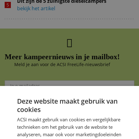
Dit zijn de 5 zuinigste dieselcampers
bekijk het artikel
Meer kampeernieuws in je mailbox!
Meld je aan voor de ACSI FreeLife-nieuwsbrief
Deze website maakt gebruik van
Aanmelden
cookies
Je gegevens zijn veilig en worden niet gedeeld met anderen
ACSI maakt gebruik van cookies en vergelijkbare
technieken om het gebruik van de website te
analyseren, maar ook voor marketingdoeleinden