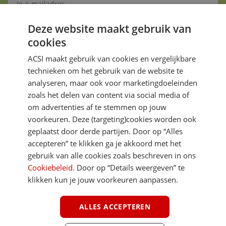
Deze website maakt gebruik van
Aanmelden
cookies
Je gegevens zijn veilig en worden niet gedeeld met anderen
ACSI maakt gebruik van cookies en vergelijkbare
technieken om het gebruik van de website te
analyseren, maar ook voor marketingdoeleinden
zoals het delen van content via social media of
om advertenties af te stemmen op jouw
voorkeuren. Deze (targeting)cookies worden ook
DIRECT NAAR
geplaatst door derde partijen. Door op “Alles
accepteren” te klikken ga je akkoord met het
gebruik van alle cookies zoals beschreven in ons
MEER ACSI FREELIFE
Cookiebeleid
. Door op “Details weergeven” te
klikken kun je jouw voorkeuren aanpassen.
ALGEMEEN
ALLES ACCEPTEREN