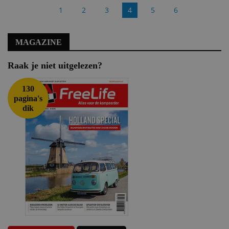
1
2
3
4
5
6
MAGAZINE
Raak je niet uitgelezen?
130
pagina's
dik