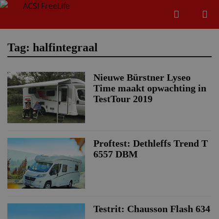
Zoeken
Menu
Zoeken
Tag: halfintegraal
Nieuwe Bürstner Lyseo
Zoeke
Time maakt opwachting in
TestTour 2019
Proftest: Dethleffs Trend T
6557 DBM
Testrit: Chausson Flash 634