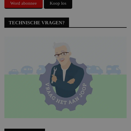
Word abonnee
Koop los
TECHNISCHE VRAGEN?