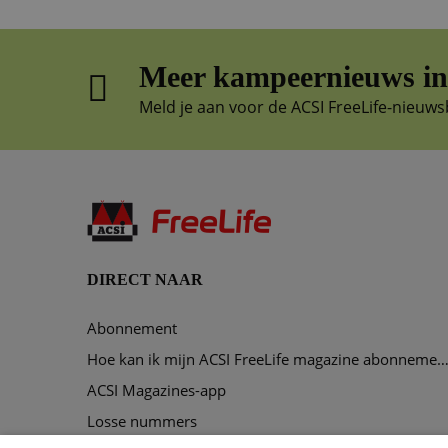
Meer kampeernieuws in 
Meld je aan voor de ACSI FreeLife-nieuws
DIRECT NAAR
Abonnement
Hoe kan ik mijn ACSI FreeLife magazine abonnement opze
ACSI Magazines-app
Losse nummers