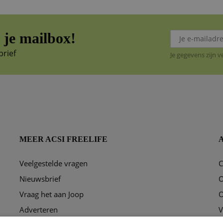
je mailbox!
brief
Je gegevens zijn 
MEER ACSI FREELIFE
Veelgestelde vragen
C
ggen?
Nieuwsbrief
O
Vraag het aan Joop
O
Adverteren
V