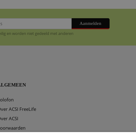
Aanmelden
veilig en worden niet gedeeld met anderen
ALGEMEEN
olofon
ver ACSI FreeLife
ver ACSI
oorwaarden