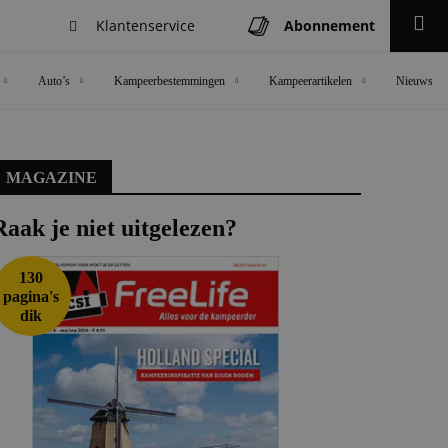
Klantenservice
Abonnement
Zoeken
Auto’s
Kampeerbestemmingen
Kampeerartikelen
Nieuws
MAGAZINE
Raak je niet uitgelezen?
130
pagina's
dik