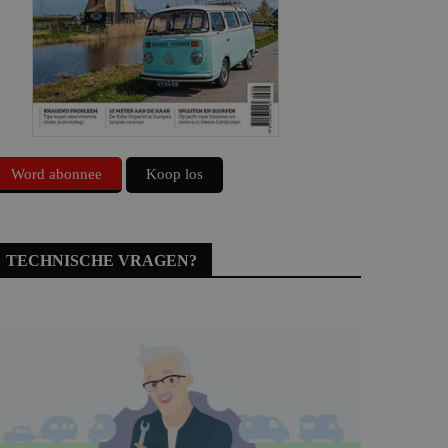
Word abonnee
Koop los
TECHNISCHE VRAGEN?