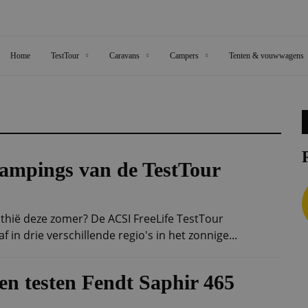
Home
TestTour
Caravans
Campers
Tenten & vouwwagens
 campings van de TestTour
thië deze zomer? De ACSI FreeLife TestTour
f in drie verschillende regio's in het zonnige...
en testen Fendt Saphir 465