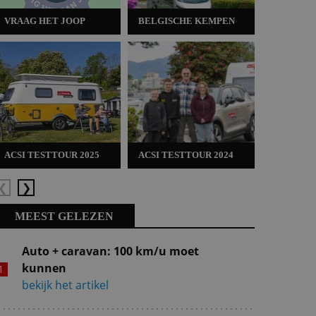
VRAAG HET JOOP
BELGISCHE KEMPEN
ACSI TES
ACSI TESTTOUR 2025
ACSI TESTTOUR 2024
ACSI TES
Vorige
Volgende
MEEST GELEZEN
Auto + caravan: 100 km/u moet
kunnen
bekijk het artikel