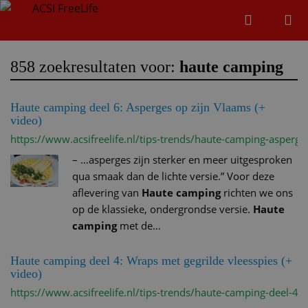
Zoeken
Menu
Zoeken
858 zoekresultaten voor:
haute camping
Haute camping deel 6: Asperges op zijn Vlaams (+
Zoeke
video)
https://www.acsifreelife.nl/tips-trends/haute-camping-asperge
–
…asperges zijn sterker en meer uitgesproken
qua smaak dan de lichte versie.” Voor deze
aflevering van
Haute camping
richten we ons
op de klassieke, ondergrondse versie.
Haute
camping
met de…
Haute camping deel 4: Wraps met gegrilde vleesspies (+
video)
https://www.acsifreelife.nl/tips-trends/haute-camping-deel-4-