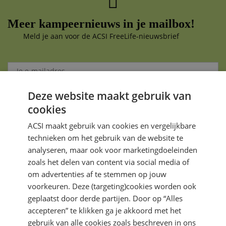
Meer kampeernieuws in je mailbox!
Meld je aan voor de ACSI FreeLife-nieuwsbrief
Deze website maakt gebruik van
Aanmelden
cookies
Je gegevens zijn veilig en worden niet gedeeld met anderen
ACSI maakt gebruik van cookies en vergelijkbare
technieken om het gebruik van de website te
analyseren, maar ook voor marketingdoeleinden
zoals het delen van content via social media of
om advertenties af te stemmen op jouw
voorkeuren. Deze (targeting)cookies worden ook
DIRECT NAAR
geplaatst door derde partijen. Door op “Alles
accepteren” te klikken ga je akkoord met het
gebruik van alle cookies zoals beschreven in ons
MEER ACSI FREELIFE