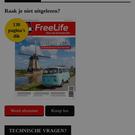
Raak je niet uitgelezen?
130
pagina's
dik
Word abonnee
Koop los
TECHNISCHE VRAGEN?