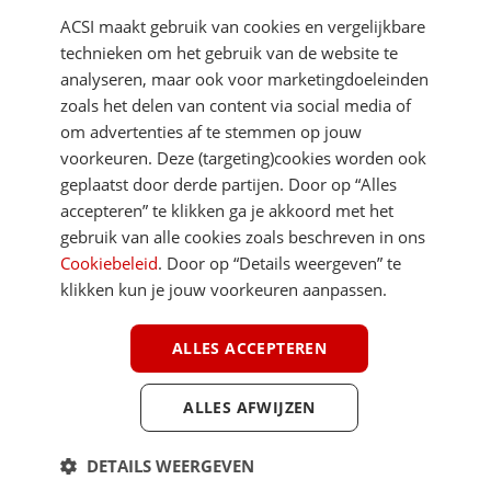
ACSI maakt gebruik van cookies en vergelijkbare
technieken om het gebruik van de website te
analyseren, maar ook voor marketingdoeleinden
zoals het delen van content via social media of
om advertenties af te stemmen op jouw
voorkeuren. Deze (targeting)cookies worden ook
DIRECT NAAR
geplaatst door derde partijen. Door op “Alles
accepteren” te klikken ga je akkoord met het
gebruik van alle cookies zoals beschreven in ons
MEER ACSI FREELIFE
Cookiebeleid
. Door op “Details weergeven” te
klikken kun je jouw voorkeuren aanpassen.
ALGEMEEN
ALLES ACCEPTEREN
ALLES AFWIJZEN
Youtube
Facebook
Terug 
ACSI FreeLife is een uitgave van ACSI FreeLife B.V. © 2026 - Alle rechten
DETAILS WEERGEVEN
voorbehouden