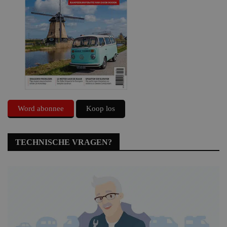
Word abonnee
Koop los
TECHNISCHE VRAGEN?