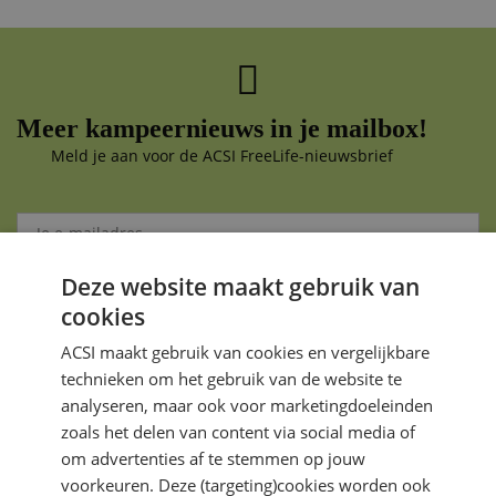
Meer kampeernieuws in je mailbox!
Meld je aan voor de ACSI FreeLife-nieuwsbrief
Deze website maakt gebruik van
Aanmelden
cookies
Je gegevens zijn veilig en worden niet gedeeld met anderen
ACSI maakt gebruik van cookies en vergelijkbare
technieken om het gebruik van de website te
analyseren, maar ook voor marketingdoeleinden
zoals het delen van content via social media of
om advertenties af te stemmen op jouw
voorkeuren. Deze (targeting)cookies worden ook