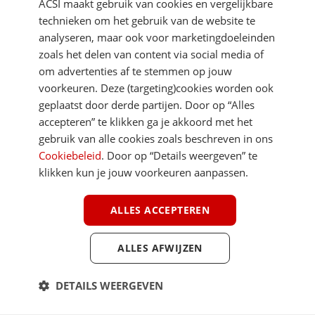
ACSI maakt gebruik van cookies en vergelijkbare
technieken om het gebruik van de website te
analyseren, maar ook voor marketingdoeleinden
zoals het delen van content via social media of
om advertenties af te stemmen op jouw
voorkeuren. Deze (targeting)cookies worden ook
DIRECT NAAR
geplaatst door derde partijen. Door op “Alles
accepteren” te klikken ga je akkoord met het
gebruik van alle cookies zoals beschreven in ons
MEER ACSI FREELIFE
Cookiebeleid
. Door op “Details weergeven” te
klikken kun je jouw voorkeuren aanpassen.
ALGEMEEN
ALLES ACCEPTEREN
ALLES AFWIJZEN
Youtube
Facebook
Terug 
ACSI FreeLife is een uitgave van ACSI FreeLife B.V. © 2026 - Alle rechten
DETAILS WEERGEVEN
voorbehouden