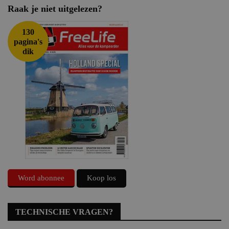
Raak je niet uitgelezen?
130
pagina's
dik
Word abonnee
Koop los
TECHNISCHE VRAGEN?