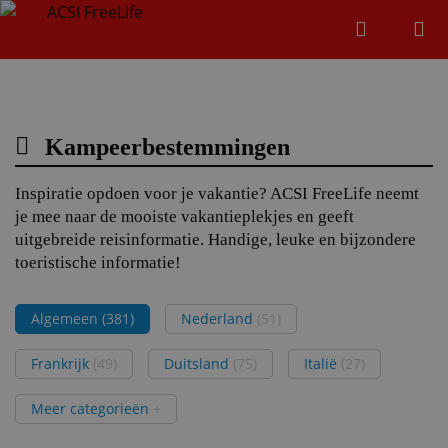
Zoeken
Menu
Zoeken
Kampeerbestemmingen
Zoeke
Inspiratie opdoen voor je vakantie? ACSI FreeLife neemt
je mee naar de mooiste vakantieplekjes en geeft
uitgebreide reisinformatie. Handige, leuke en bijzondere
toeristische informatie!
Algemeen
(381)
Nederland
(51)
Frankrijk
(49)
Duitsland
(75)
Italië
(27)
Meer categorieën
+