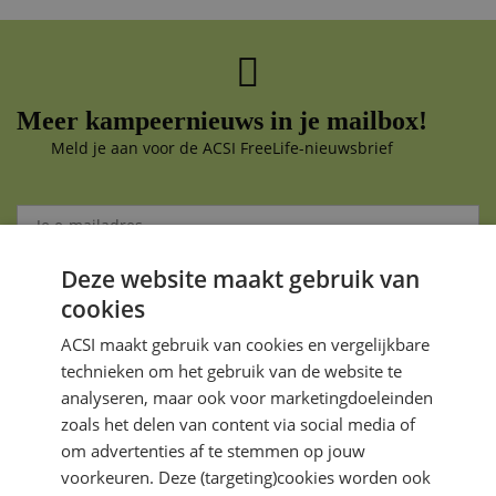
Meer kampeernieuws in je mailbox!
Meld je aan voor de ACSI FreeLife-nieuwsbrief
Deze website maakt gebruik van
Aanmelden
cookies
Je gegevens zijn veilig en worden niet gedeeld met anderen
ACSI maakt gebruik van cookies en vergelijkbare
technieken om het gebruik van de website te
analyseren, maar ook voor marketingdoeleinden
zoals het delen van content via social media of
om advertenties af te stemmen op jouw
voorkeuren. Deze (targeting)cookies worden ook