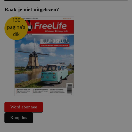
Raak je niet uitgelezen?
130
pagina’s
dik
Word abonnee
Koop los