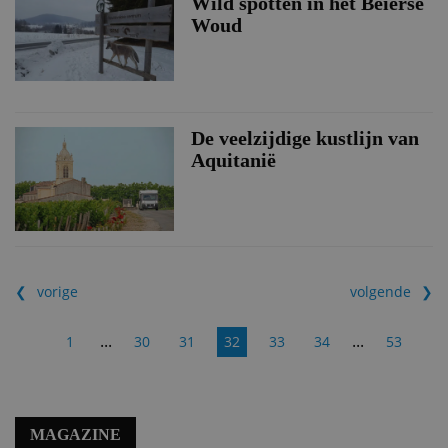
Wild spotten in het Beierse
Woud
De veelzijdige kustlijn van
Aquitanië
vorige
volgende
...
...
1
30
31
32
33
34
53
MAGAZINE