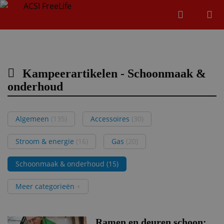
Zoeken
Menu
Zoeken
Kampeerartikelen - Schoonmaak &
Zoeke
onderhoud
Algemeen
(135)
Accessoires
(30)
Stroom & energie
(16)
Gas
(20)
Schoonmaak & onderhoud
(15)
Meer categorieën
+
Ramen en deuren schoon;