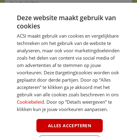
Deze website maakt gebruik van
Aanmelden
cookies
Je gegevens zijn veilig en worden niet gedeeld met anderen
ACSI maakt gebruik van cookies en vergelijkbare
technieken om het gebruik van de website te
analyseren, maar ook voor marketingdoeleinden
zoals het delen van content via social media of
om advertenties af te stemmen op jouw
voorkeuren. Deze (targeting)cookies worden ook
DIRECT NAAR
geplaatst door derde partijen. Door op “Alles
accepteren” te klikken ga je akkoord met het
gebruik van alle cookies zoals beschreven in ons
MEER ACSI FREELIFE
Cookiebeleid
. Door op “Details weergeven” te
klikken kun je jouw voorkeuren aanpassen.
ALGEMEEN
ALLES ACCEPTEREN