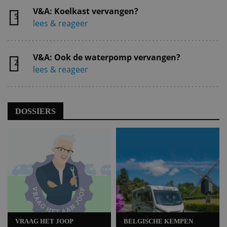
V&A: Koelkast vervangen?
5
lees & reageer
V&A: Ook de waterpomp vervangen?
2
lees & reageer
DOSSIERS
VRAAG HET JOOP
BELGISCHE KEMPEN