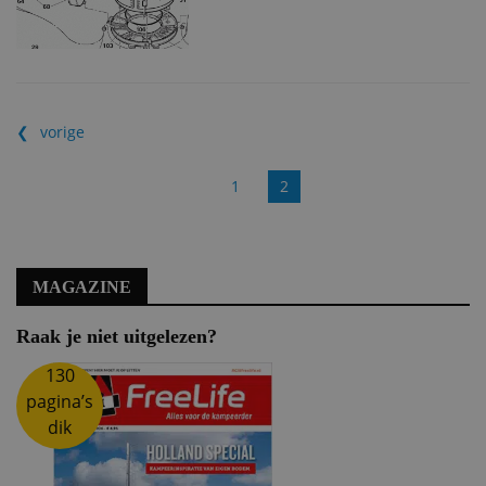
vorige
1
2
MAGAZINE
Raak je niet uitgelezen?
130
pagina’s
dik