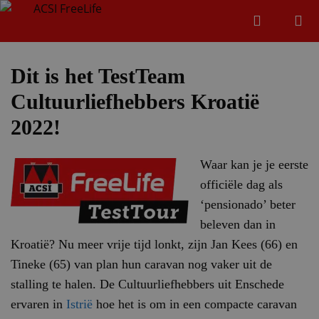
Zoeken
Menu
Zoeken
Dit is het TestTeam
Cultuurliefhebbers Kroatië
Zoeke
2022!
Waar kan je je eerste
officiële dag als
‘pensionado’ beter
beleven dan in
Kroatië? Nu meer vrije tijd lonkt, zijn Jan Kees (66) en
Tineke (65) van plan hun caravan nog vaker uit de
stalling te halen. De Cultuurliefhebbers uit Enschede
ervaren in
Istrië
hoe het is om in een compacte caravan