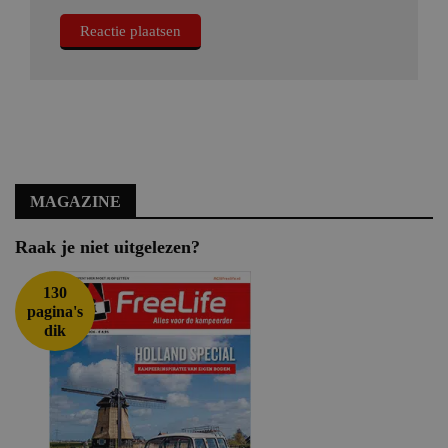
MAGAZINE
Raak je niet uitgelezen?
130
pagina's
dik