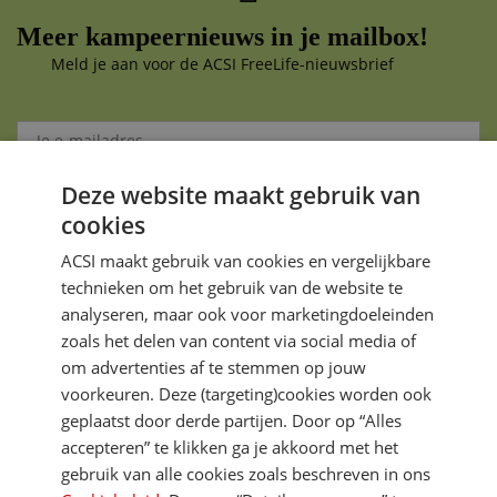
Meer kampeernieuws in je mailbox!
Meld je aan voor de ACSI FreeLife-nieuwsbrief
Deze website maakt gebruik van
Aanmelden
cookies
Je gegevens zijn veilig en worden niet gedeeld met anderen
ACSI maakt gebruik van cookies en vergelijkbare
technieken om het gebruik van de website te
analyseren, maar ook voor marketingdoeleinden
zoals het delen van content via social media of
om advertenties af te stemmen op jouw
voorkeuren. Deze (targeting)cookies worden ook
DIRECT NAAR
geplaatst door derde partijen. Door op “Alles
accepteren” te klikken ga je akkoord met het
gebruik van alle cookies zoals beschreven in ons
MEER ACSI FREELIFE