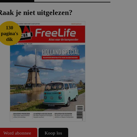
Raak je niet uitgelezen?
130
pagina's
dik
Word abonnee
Koop los