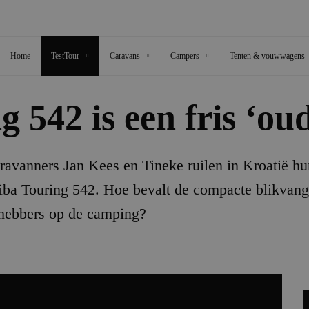
Home
TestTour
Caravans
Campers
Tenten & vouwwagens
 542 is een fris ‘oud
ravanners Jan Kees en Tineke ruilen in Kroatië h
iba Touring 542. Hoe bevalt de compacte blikvang
fhebbers op de camping?