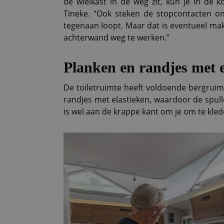
de wielkast in de weg zit, kun je in de k
Tineke. “Ook steken de stopcontacten on
tegenaan loopt. Maar dat is eventueel mak
achterwand weg te werken.”
Planken en randjes met e
De toiletruimte heeft voldoende bergruimt
randjes met elastieken, waardoor de spulle
is wel aan de krappe kant om je om te kled