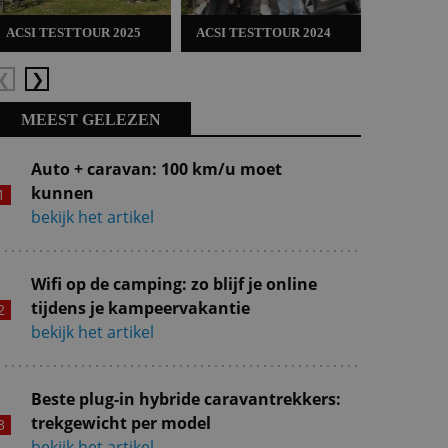
ACSI TESTTOUR 2025
ACSI TESTTOUR 2024
ACSI TES
Vorige
Volgende
MEEST GELEZEN
Auto + caravan: 100 km/u moet
kunnen
bekijk het artikel
Wifi op de camping: zo blijf je online
tijdens je kampeervakantie
bekijk het artikel
Beste plug-in hybride caravantrekkers:
trekgewicht per model
bekijk het artikel