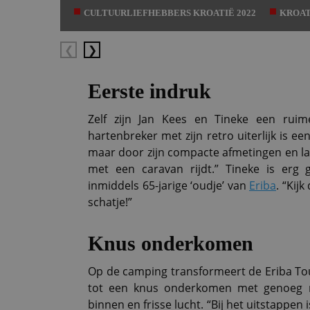
CULTUURLIEFHEBBERS KROATIË 2022
KROAT
Vorige
Volgende
Eerste indruk
Zelf zijn Jan Kees en Tineke een rui
hartenbreker met zijn retro uiterlijk is ee
maar door zijn compacte afmetingen en lage
met een caravan rijdt.” Tineke is erg 
inmiddels 65-jarige ‘oudje’ van
Eriba
. “Kij
schatje!”
Knus onderkomen
Op de camping transformeert de Eriba Tou
tot een knus onderkomen met genoeg ru
binnen en frisse lucht. “Bij het uitstappen 