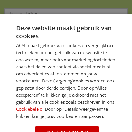
Deze website maakt gebruik van
Aanmelden
cookies
Je gegevens zijn veilig en worden niet gedeeld met anderen
ACSI maakt gebruik van cookies en vergelijkbare
technieken om het gebruik van de website te
analyseren, maar ook voor marketingdoeleinden
zoals het delen van content via social media of
om advertenties af te stemmen op jouw
voorkeuren. Deze (targeting)cookies worden ook
DIRECT NAAR
geplaatst door derde partijen. Door op “Alles
accepteren” te klikken ga je akkoord met het
gebruik van alle cookies zoals beschreven in ons
MEER ACSI FREELIFE
Cookiebeleid
. Door op “Details weergeven” te
klikken kun je jouw voorkeuren aanpassen.
ALGEMEEN
ALLES ACCEPTEREN