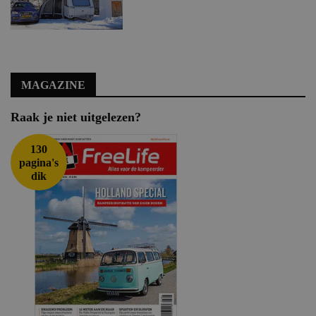
MAGAZINE
Raak je niet uitgelezen?
130
pagina's
dik