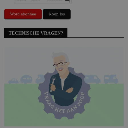
Word abonnee
Koop los
TECHNISCHE VRAGEN?