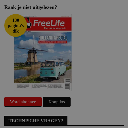
Raak je niet uitgelezen?
130
pagina's
dik
Word abonnee
Koop los
TECHNISCHE VRAGEN?