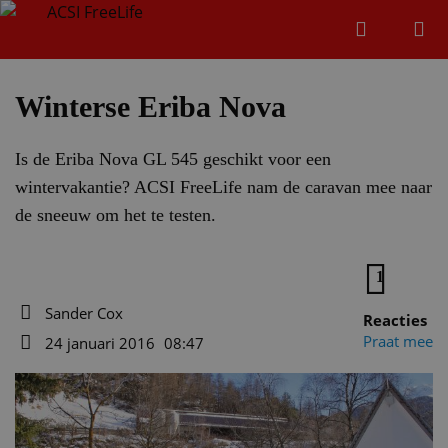
Zoeken
Menu
Zoeken
Winterse Eriba Nova
Is de Eriba Nova GL 545 geschikt voor een
Zoeke
wintervakantie? ACSI FreeLife nam de caravan mee naar
de sneeuw om het te testen.
1
Sander Cox
Reacties
Auteur
Praat mee
24 januari 2016
08:47
Datum