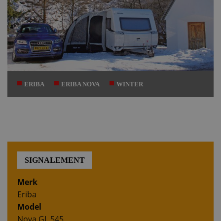
ERIBA
ERIBA NOVA
WINTER
SIGNALEMENT
Merk
Eriba
Model
Nova GL 545