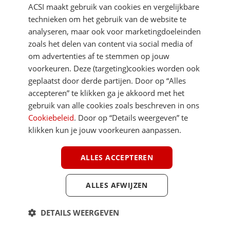
ACSI maakt gebruik van cookies en vergelijkbare
technieken om het gebruik van de website te
analyseren, maar ook voor marketingdoeleinden
zoals het delen van content via social media of
om advertenties af te stemmen op jouw
voorkeuren. Deze (targeting)cookies worden ook
DIRECT NAAR
geplaatst door derde partijen. Door op “Alles
accepteren” te klikken ga je akkoord met het
gebruik van alle cookies zoals beschreven in ons
MEER ACSI FREELIFE
Cookiebeleid
. Door op “Details weergeven” te
klikken kun je jouw voorkeuren aanpassen.
ALGEMEEN
ALLES ACCEPTEREN
ALLES AFWIJZEN
Youtube
Facebook
Terug 
ACSI FreeLife is een uitgave van ACSI FreeLife B.V. © 2026 - Alle rechten
DETAILS WEERGEVEN
voorbehouden