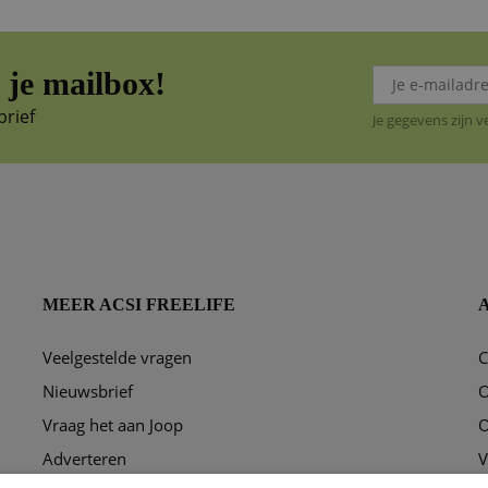
je mailbox!
brief
Je gegevens zijn 
MEER ACSI FREELIFE
Veelgestelde vragen
C
ggen?
Nieuwsbrief
O
Vraag het aan Joop
O
Adverteren
V