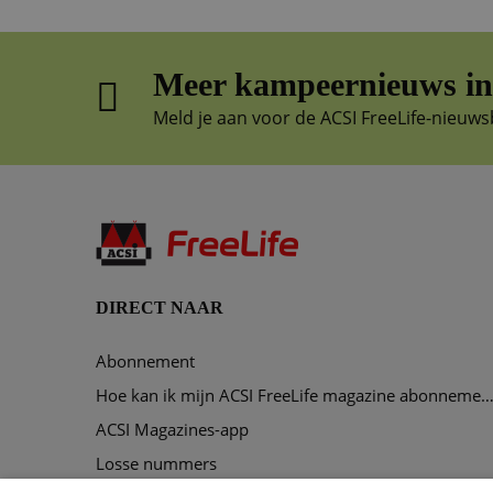
Meer kampeernieuws in 
Meld je aan voor de ACSI FreeLife-nieuws
DIRECT NAAR
Abonnement
Hoe kan ik mijn ACSI FreeLife magazine abonnement opze
ACSI Magazines-app
Losse nummers