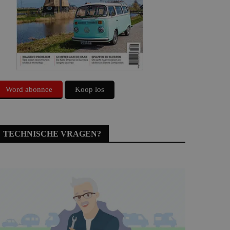
Word abonnee
Koop los
TECHNISCHE VRAGEN?