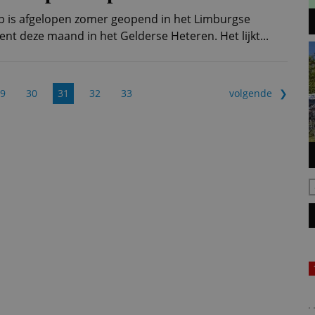
 is afgelopen zomer geopend in het Limburgse
nt deze maand in het Gelderse Heteren. Het lijkt...
9
30
31
32
33
volgende