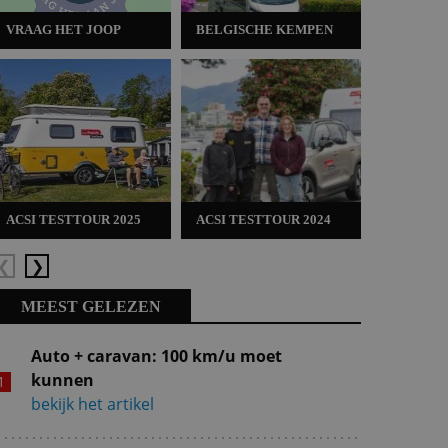
VRAAG HET JOOP
BELGISCHE KEMPEN
ACSI TES
ACSI TESTTOUR 2025
ACSI TESTTOUR 2024
ACSI TES
Vorige
Volgende
MEEST GELEZEN
Auto + caravan: 100 km/u moet
kunnen
bekijk het artikel