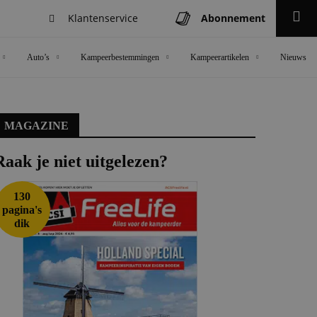
Klantenservice
Abonnement
Zoeken
Auto’s
Kampeerbestemmingen
Kampeerartikelen
Nieuws
MAGAZINE
Raak je niet uitgelezen?
130
pagina's
dik