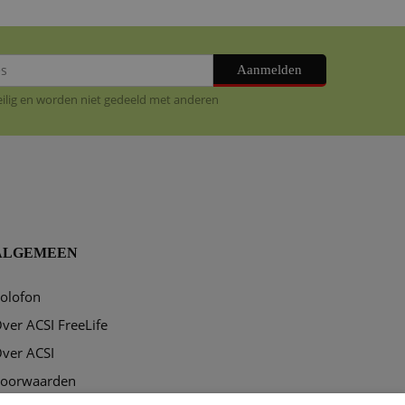
Aanmelden
veilig en worden niet gedeeld met anderen
ALGEMEEN
olofon
ver ACSI FreeLife
ver ACSI
oorwaarden