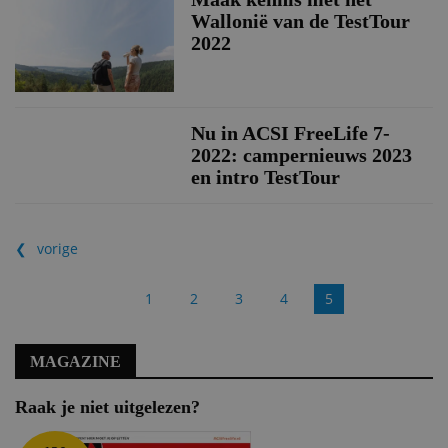
Wallonië van de TestTour
2022
Nu in ACSI FreeLife 7-
2022: campernieuws 2023
en intro TestTour
vorige
1
2
3
4
5
MAGAZINE
Raak je niet uitgelezen?