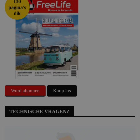
130
pagina's
dik
Word abonnee
Koop los
TECHNISCHE VRAGEN?