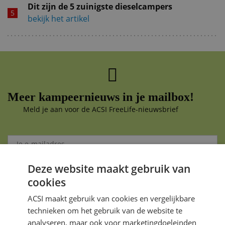
Dit zijn de 5 zuinigste dieselcampers
bekijk het artikel
Meer kampeernieuws in je mailbox!
Meld je aan voor de ACSI FreeLife-nieuwsbrief
Deze website maakt gebruik van
Aanmelden
cookies
Je gegevens zijn veilig en worden niet gedeeld met anderen
ACSI maakt gebruik van cookies en vergelijkbare
technieken om het gebruik van de website te
analyseren, maar ook voor marketingdoeleinden