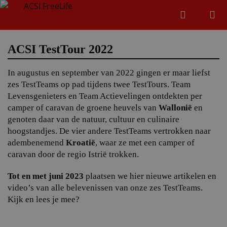
Zoeken
Menu
Zoeken
ACSI TestTour 2022
In augustus en september van 2022 gingen er maar liefst
Zoeke
zes TestTeams op pad tijdens twee TestTours. Team
Levensgenieters en Team Actievelingen ontdekten per
camper of caravan de groene heuvels van
Wallonië
en
genoten daar van de natuur, cultuur en culinaire
hoogstandjes. De vier andere TestTeams vertrokken naar
adembenemend
Kroatië
, waar ze met een camper of
caravan door de regio Istrië trokken.
Tot en met juni 2023
plaatsen we hier nieuwe artikelen en
video’s van alle belevenissen van onze zes TestTeams.
Kijk en lees je mee?