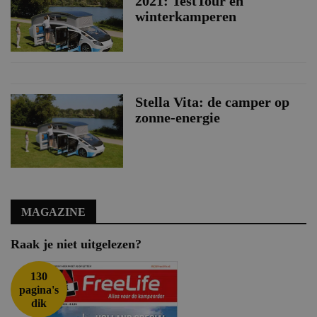
2021: TestTour en
winterkamperen
Stella Vita: de camper op
zonne-energie
MAGAZINE
Raak je niet uitgelezen?
130
pagina's
dik