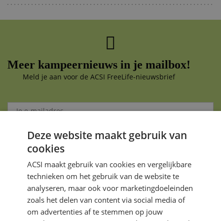
Meer kampeernieuws in je mailbox!
Meld je aan voor de ACSI FreeLife-nieuwsbrief
Deze website maakt gebruik van
Aanmelden
cookies
Je gegevens zijn veilig en worden niet gedeeld met anderen
ACSI maakt gebruik van cookies en vergelijkbare
technieken om het gebruik van de website te
analyseren, maar ook voor marketingdoeleinden
zoals het delen van content via social media of
om advertenties af te stemmen op jouw