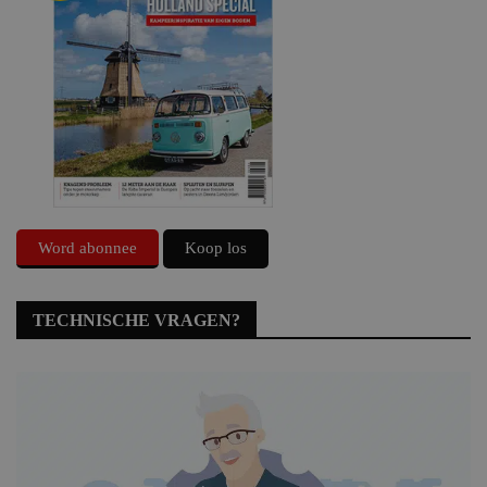
Word abonnee
Koop los
TECHNISCHE VRAGEN?