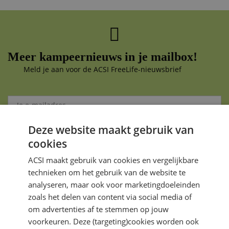
Meer kampeernieuws in je mailbox!
Meld je aan voor de ACSI FreeLife-nieuwsbrief
Deze website maakt gebruik van
Aanmelden
cookies
Je gegevens zijn veilig en worden niet gedeeld met anderen
ACSI maakt gebruik van cookies en vergelijkbare
technieken om het gebruik van de website te
analyseren, maar ook voor marketingdoeleinden
zoals het delen van content via social media of
om advertenties af te stemmen op jouw
voorkeuren. Deze (targeting)cookies worden ook