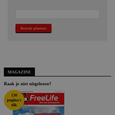
MAGAZINE
Raak je niet uitgelezen?
130
pagina's
dik