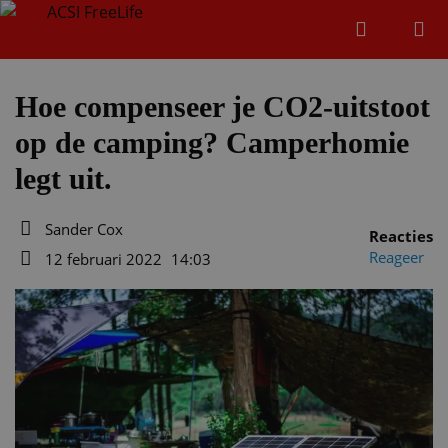
Zoeken
Menu
Zoeken
Hoe compenseer je CO2-uitstoot
op de camping? Camperhomie
Zoeke
legt uit.
Sander Cox
Reacties
Auteur
Reageer
12 februari 2022
14:03
Datum