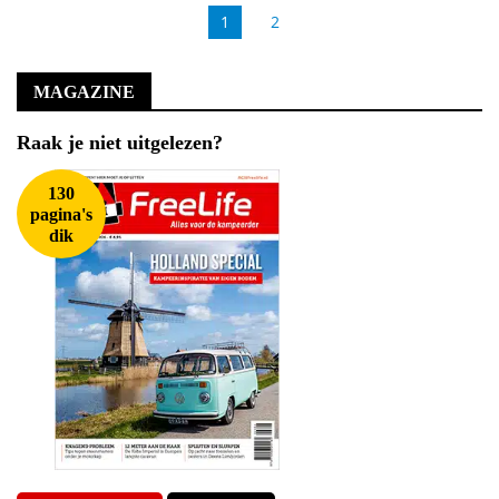
1
2
MAGAZINE
Raak je niet uitgelezen?
130
pagina's
dik