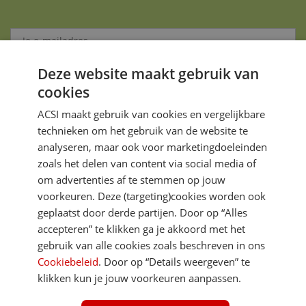
Deze website maakt gebruik van
Aanmelden
cookies
Je gegevens zijn veilig en worden niet gedeeld met anderen
ACSI maakt gebruik van cookies en vergelijkbare
technieken om het gebruik van de website te
analyseren, maar ook voor marketingdoeleinden
zoals het delen van content via social media of
om advertenties af te stemmen op jouw
voorkeuren. Deze (targeting)cookies worden ook
DIRECT NAAR
geplaatst door derde partijen. Door op “Alles
accepteren” te klikken ga je akkoord met het
gebruik van alle cookies zoals beschreven in ons
MEER ACSI FREELIFE
Cookiebeleid
. Door op “Details weergeven” te
klikken kun je jouw voorkeuren aanpassen.
ALGEMEEN