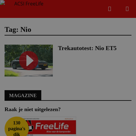
Zoeken
Menu
Zoeken
Tag: Nio
Trekautotest: Nio ET5
Zoeke
MAGAZINE
Raak je niet uitgelezen?
130
pagina's
dik