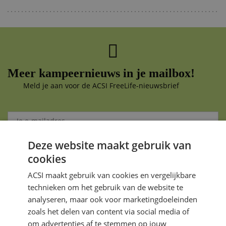
Meer kampeernieuws in je mailbox!
Meld je aan voor de ACSI FreeLife-nieuwsbrief
Deze website maakt gebruik van
Aanmelden
cookies
Je gegevens zijn veilig en worden niet gedeeld met anderen
ACSI maakt gebruik van cookies en vergelijkbare
technieken om het gebruik van de website te
analyseren, maar ook voor marketingdoeleinden
zoals het delen van content via social media of
om advertenties af te stemmen op jouw