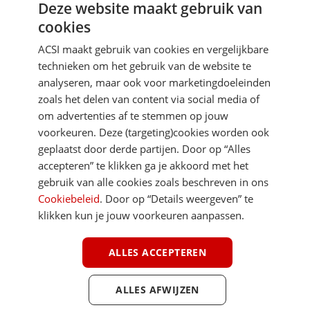
Deze website maakt gebruik van
Aanmelden
cookies
Je gegevens zijn veilig en worden niet gedeeld met anderen
ACSI maakt gebruik van cookies en vergelijkbare
technieken om het gebruik van de website te
analyseren, maar ook voor marketingdoeleinden
zoals het delen van content via social media of
om advertenties af te stemmen op jouw
voorkeuren. Deze (targeting)cookies worden ook
DIRECT NAAR
geplaatst door derde partijen. Door op “Alles
accepteren” te klikken ga je akkoord met het
gebruik van alle cookies zoals beschreven in ons
MEER ACSI FREELIFE
Cookiebeleid
. Door op “Details weergeven” te
klikken kun je jouw voorkeuren aanpassen.
ALGEMEEN
ALLES ACCEPTEREN
ALLES AFWIJZEN
Youtube
Facebook
Terug 