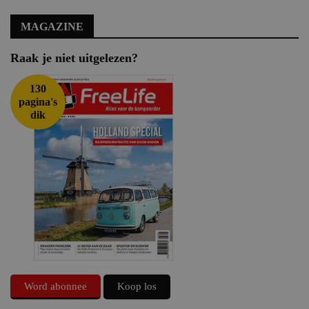
MAGAZINE
Raak je niet uitgelezen?
130
pagina's
dik
Word abonnee
Koop los