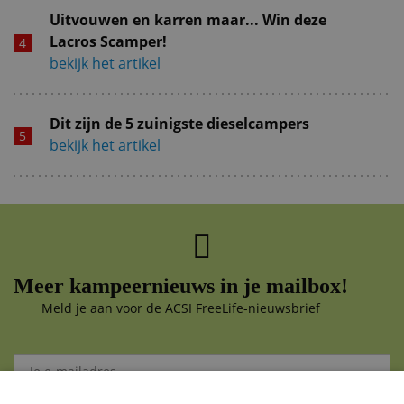
Uitvouwen en karren maar... Win deze
Lacros Scamper!
bekijk het artikel
Dit zijn de 5 zuinigste dieselcampers
bekijk het artikel
Meer kampeernieuws in je mailbox!
Meld je aan voor de ACSI FreeLife-nieuwsbrief